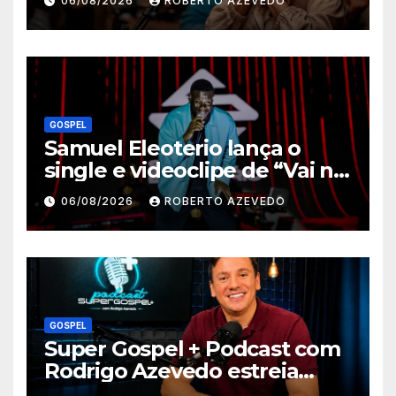
06/08/2026
ROBERTO AZEVEDO
Humilde”, com a participação
de Jessé Perão
GOSPEL
Samuel Eleoterio lança o
single e videoclipe de “Vai na
Marcha”
06/08/2026
ROBERTO AZEVEDO
GOSPEL
Super Gospel + Podcast com
Rodrigo Azevedo estreia
nova temporada e reúne