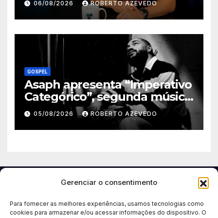
06/08/2026
ROBERTO AZEVEDO
grandes nomes da música
gospel brasileira
GOSPEL
Asaph apresenta “Imperativo
Categórico”, segunda música
de trabalho de seu novo
05/08/2026
ROBERTO AZEVEDO
álbum pela Onimusic
Gerenciar o consentimento
Para fornecer as melhores experiências, usamos tecnologias como
cookies para armazenar e/ou acessar informações do dispositivo. O