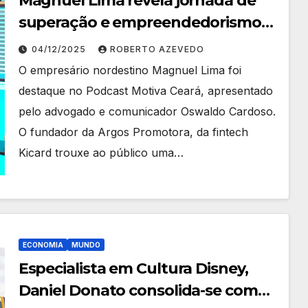
Magnuel Lima revela jornada de
superação e empreendedorismo
no Podcast Motiva Ceará
04/12/2025
ROBERTO AZEVEDO
O empresário nordestino Magnuel Lima foi
destaque no Podcast Motiva Ceará, apresentado
pelo advogado e comunicador Oswaldo Cardoso.
O fundador da Argos Promotora, da fintech
Kicard trouxe ao público uma…
ECONOMIA
MUNDO
Especialista em Cultura Disney,
Daniel Donato consolida-se como