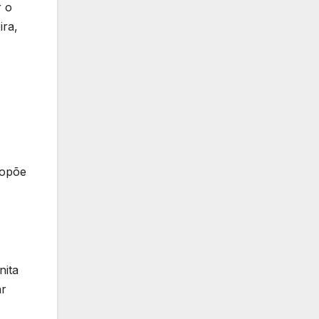
r o
ira,
ropõe
nita
ar