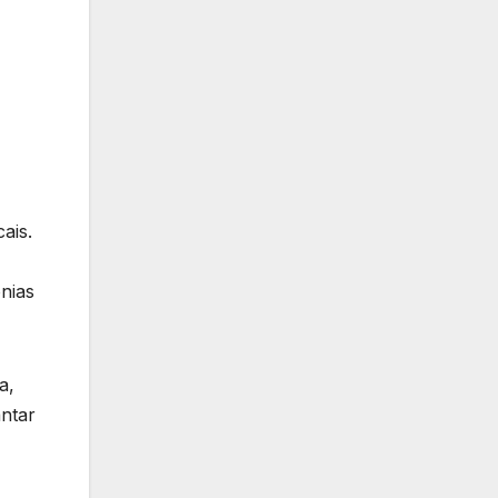
ais.
nias
a,
antar