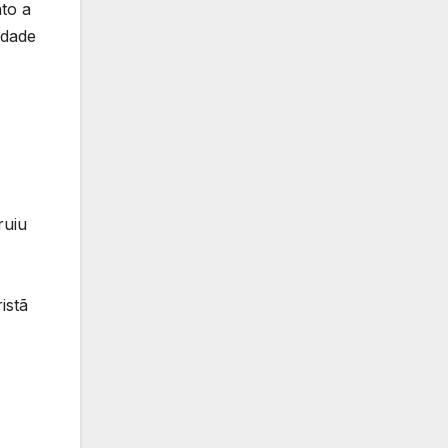
to a
idade
ruiu
istã