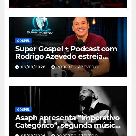
GOSPEL
Super Gospel + Podcast com
Rodrigo Azevedo estreia
nova temporada e reúne
06/08/2026
ROBERTO AZEVEDO
grandes nomes da música
gospel brasileira
GOSPEL
Asaph apresenta “Imperativo
Categórico”, segunda música
de trabalho de seu novo
05/08/2026
ROBERTO AZEVEDO