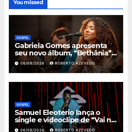
You missed
GOSPEL
Gabriela Gomes apresenta
seu novo álbum, “Bethânia”,
e o clipe de “Manso e
06/08/2026
ROBERTO AZEVEDO
Humilde”, com a participação
de Jessé Perão
GOSPEL
Samuel Eleoterio lança o
single e videoclipe de “Vai na
Marcha”
06/08/2026
ROBERTO AZEVEDO