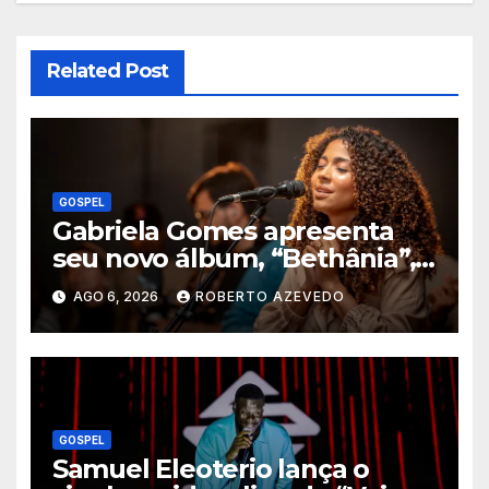
Related Post
GOSPEL
Gabriela Gomes apresenta
seu novo álbum, “Bethânia”,
e o clipe de “Manso e
AGO 6, 2026
ROBERTO AZEVEDO
Humilde”, com a participação
de Jessé Perão
GOSPEL
Samuel Eleoterio lança o