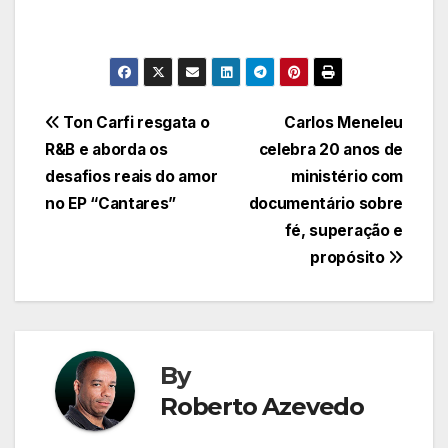
Navegação
Ton Carfi resgata o
Carlos Meneleu
R&B e aborda os
celebra 20 anos de
de
desafios reais do amor
ministério com
Post
no EP “Cantares”
documentário sobre
fé, superação e
propósito
By
Roberto Azevedo