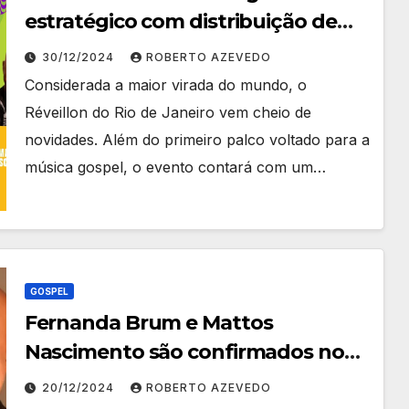
estratégico com distribuição de
Bíblias e música gospel no Palco
30/12/2024
ROBERTO AZEVEDO
Leme
Considerada a maior virada do mundo, o
Réveillon do Rio de Janeiro vem cheio de
novidades. Além do primeiro palco voltado para a
música gospel, o evento contará com um…
GOSPEL
Fernanda Brum e Mattos
Nascimento são confirmados no
palco gospel do réveillon no Rio de
20/12/2024
ROBERTO AZEVEDO