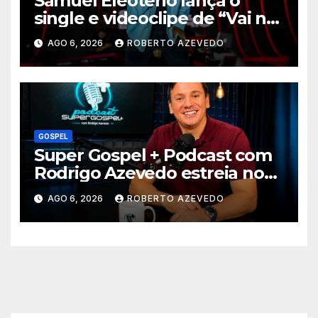
Samuel Eleoterio lança o
single e videoclipe de “Vai na
Marcha”
AGO 6, 2026
ROBERTO AZEVEDO
GOSPEL
Super Gospel + Podcast com
Rodrigo Azevedo estreia nova
temporada e reúne grandes
AGO 6, 2026
ROBERTO AZEVEDO
nomes da música gospel
brasileira