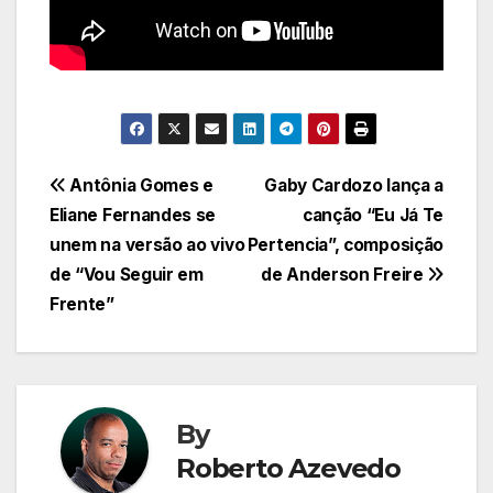
Navegação
Antônia Gomes e
Gaby Cardozo lança a
Eliane Fernandes se
canção “Eu Já Te
de
unem na versão ao vivo
Pertencia”, composição
Post
de “Vou Seguir em
de Anderson Freire
Frente”
By
Roberto Azevedo