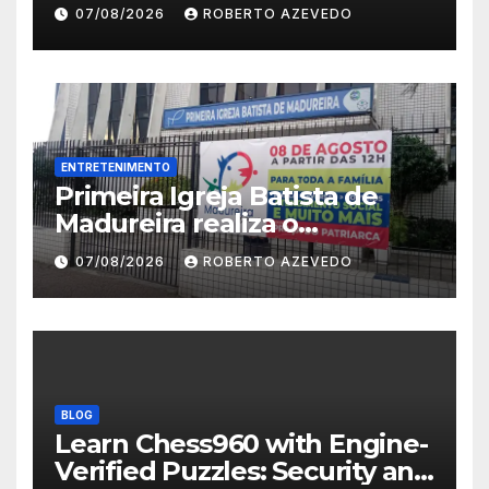
Canadian players
07/08/2026
ROBERTO AZEVEDO
ENTRETENIMENTO
Primeira Igreja Batista de
Madureira realiza o
Madureira Day com ação
07/08/2026
ROBERTO AZEVEDO
social e atividades gratuitas
BLOG
Learn Chess960 with Engine-
Verified Puzzles: Security and