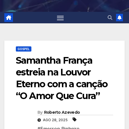
GOSPEL
Samantha França
estreia na Louvor
Eterno com a canção
“O Amor Que Cura”
By
Roberto Azevedo
AGO 28, 2025
#Emerson Pinheiro
,