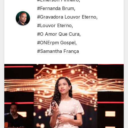
#Fernanda Brum
,
#Gravadora Louvor Eterno
,
#Louvor Eterno
,
#O Amor Que Cura
,
#ONErpm Gospel
,
#Samantha França