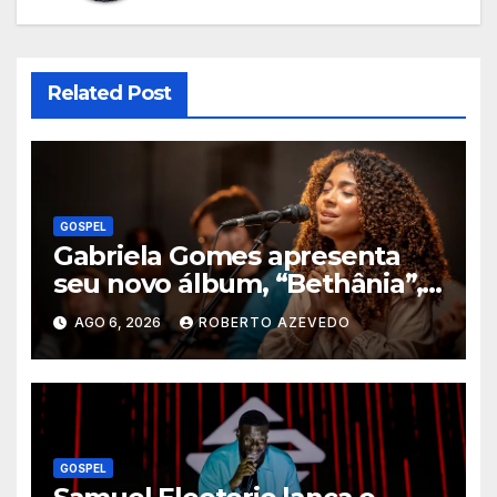
Related Post
GOSPEL
Gabriela Gomes apresenta
seu novo álbum, “Bethânia”,
e o clipe de “Manso e
AGO 6, 2026
ROBERTO AZEVEDO
Humilde”, com a participação
de Jessé Perão
GOSPEL