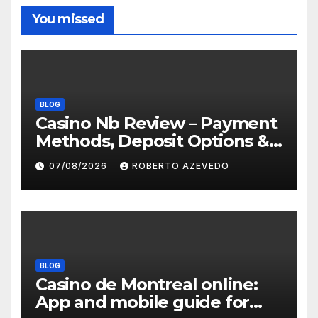
You missed
BLOG
Casino Nb Review – Payment
Methods, Deposit Options &
Withdrawal Speed for
07/08/2026
ROBERTO AZEVEDO
Canadian Players
BLOG
Casino de Montreal online:
App and mobile guide for