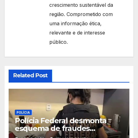
crescimento sustentável da
região. Comprometido com
uma informação ética,
relevante e de interesse
público.
Related Post
POLÍCIA
Polícia Federal desmonta
esquema de fraudes
bancárias milionárias no