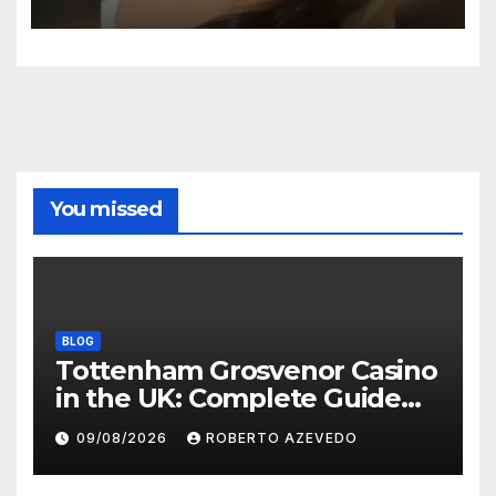
You missed
BLOG
Tottenham Grosvenor Casino
in the UK: Complete Guide
for Players
09/08/2026
ROBERTO AZEVEDO