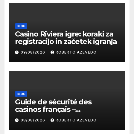
BLOG
Casino Riviera igre: koraki za
registracijo in začetek igranja
09/08/2026
ROBERTO AZEVEDO
BLOG
Guide de sécurité des
casinos français –
protections, licences et
08/08/2026
ROBERTO AZEVEDO
paiements fiables