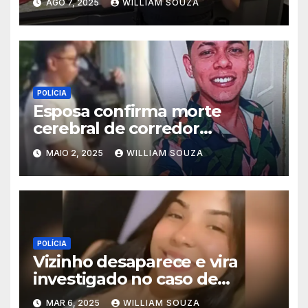
AGO 7, 2025
WILLIAM SOUZA
Amazonas
POLÍCIA
Esposa confirma morte
cerebral de corredor
atropelado por motorista
MAIO 2, 2025
WILLIAM SOUZA
bêbado na Ponta Negra
POLÍCIA
Vizinho desaparece e vira
investigado no caso de
adolescente decapitada
MAR 6, 2025
WILLIAM SOUZA