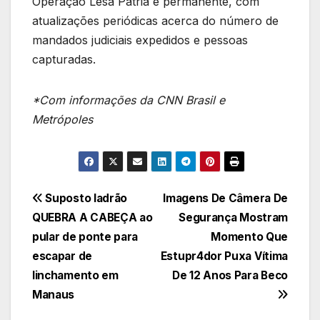
Operação Lesa Pátria é permanente, com
atualizações periódicas acerca do número de
mandados judiciais expedidos e pessoas
capturadas.
*Com informações da CNN Brasil e
Metrópoles
Navegação
Suposto ladrão
Imagens De Câmera De
QUEBRA A CABEÇA ao
Segurança Mostram
de
pular de ponte para
Momento Que
Post
escapar de
Estupr4dor Puxa Vítima
linchamento em
De 12 Anos Para Beco
Manaus