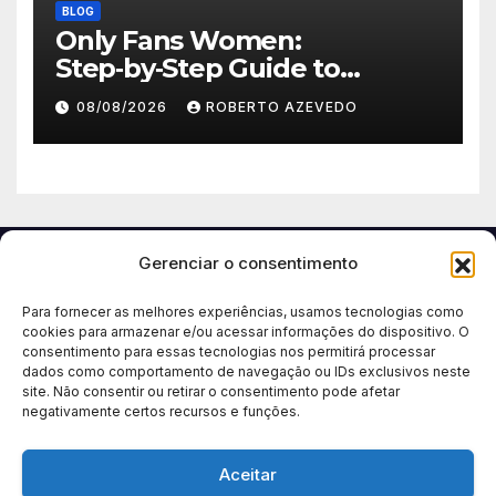
BLOG
Only Fans Women:
Step‑by‑Step Guide to
Secure, Private Access and
08/08/2026
ROBERTO AZEVEDO
Premium Experience
Gerenciar o consentimento
Para fornecer as melhores experiências, usamos tecnologias como
cookies para armazenar e/ou acessar informações do dispositivo. O
consentimento para essas tecnologias nos permitirá processar
dados como comportamento de navegação ou IDs exclusivos neste
site. Não consentir ou retirar o consentimento pode afetar
negativamente certos recursos e funções.
Aceitar