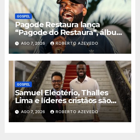
GOSPEL
Pagode Restaura lança
“Pagode do Restaura”, álbum
gravado ao vivo em Madureira
AGO 7, 2026
ROBERTO AZEVEDO
(RJ)
GOSPEL
Samuel Eleotério, Thalles
Lima e líderes cristãos são
homenageados na Câmara
AGO 7, 2026
ROBERTO AZEVEDO
Municipal do Rio de Janeiro