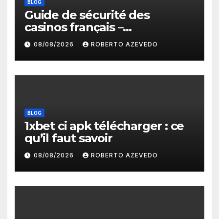
BLOG
Guide de sécurité des
casinos français –
protections, licences et
08/08/2026
ROBERTO AZEVEDO
paiements fiables
BLOG
1xbet ci apk télécharger : ce
qu’il faut savoir
08/08/2026
ROBERTO AZEVEDO