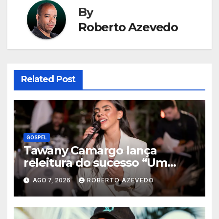
By
Roberto Azevedo
Related Post
GOSPEL
Tawany Camargo lança
releitura do sucesso “Um
Novo Dia” pela Louvor Eterno
AGO 7, 2026
ROBERTO AZEVEDO