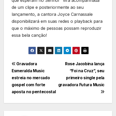
que esperam no Senhor” virá acompanhada
de um clipe e posteriormente ao seu
lançamento, a cantora Joyce Carnassale
disponibilizará em suas redes o playback para
que o máximo de pessoas possam reproduzir
essa bela canção!
Navegação
Gravadora
Rose Jacobina lança
Esmeralda Music
“Foi na Cruz”, seu
de
estreia no mercado
primeiro single pela
Post
gospel com forte
gravadora Futura Music
aposta no pentecostal