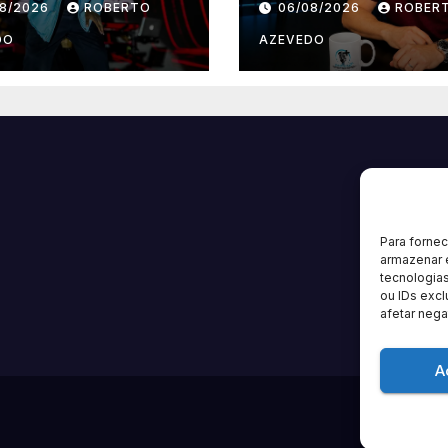
08/2026
ROBERTO
06/08/2026
ROBER
Marcha”
estreia nova
temporada e re
DO
AZEVEDO
grandes nomes
música gospel
brasileira
Para forne
armazenar 
tecnologia
ou IDs excl
afetar nega
A