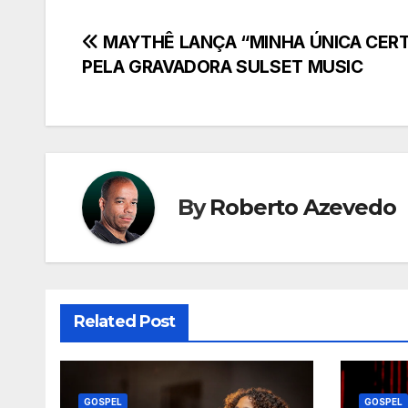
Navegação
MAYTHÊ LANÇA “MINHA ÚNICA CER
PELA GRAVADORA SULSET MUSIC
de
Post
By
Roberto Azevedo
Related Post
GOSPEL
GOSPEL