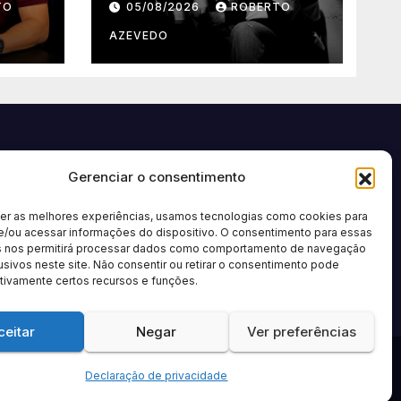
TO
05/08/2026
ROBERTO
segunda música de
úne
trabalho de seu
AZEVEDO
 da
novo álbum pela
Onimusic
Gerenciar o consentimento
cer as melhores experiências, usamos tecnologias como cookies para
e/ou acessar informações do dispositivo. O consentimento para essas
s nos permitirá processar dados como comportamento de navegação
usivos neste site. Não consentir ou retirar o consentimento pode
tivamente certos recursos e funções.
ceitar
Negar
Ver preferências
Política de privacidade
Sobre nós
Contato
Anuncie
Termos de Uso
Declaração de privacidade