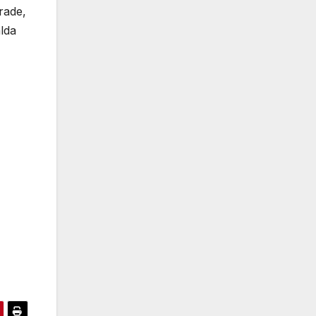
rade,
lda