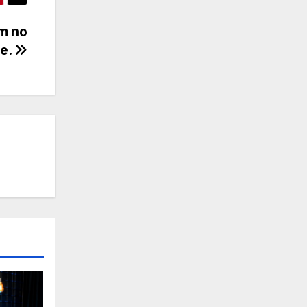
m no
re.