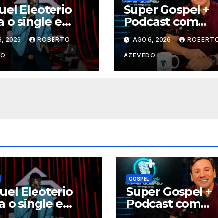
el Eleoterio
Super Gospel +
a o single e
Podcast com
oclipe de “Vai
Rodrigo Azeved
6, 2026
ROBERTO
AGO 6, 2026
ROBERT
archa”
estreia nova
temporada e re
DO
AZEVEDO
grandes nomes 
música gospel
brasileira
GOSPEL
el Eleoterio
Super Gospel +
a o single e
Podcast com
oclipe de “Vai
Rodrigo Azeved