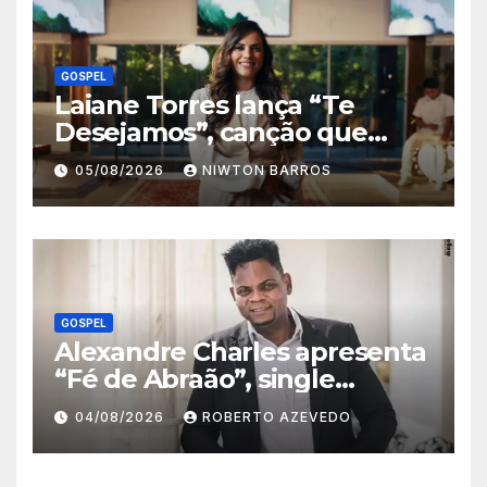
GOSPEL
Laiane Torres lança “Te
Desejamos”, canção que
nasceu de uma década de
05/08/2026
NIWTON BARROS
espera e entrega a Deus
GOSPEL
Alexandre Charles apresenta
“Fé de Abraão”, single
inspirado na confiança que
04/08/2026
ROBERTO AZEVEDO
transforma o impossível em
promessa