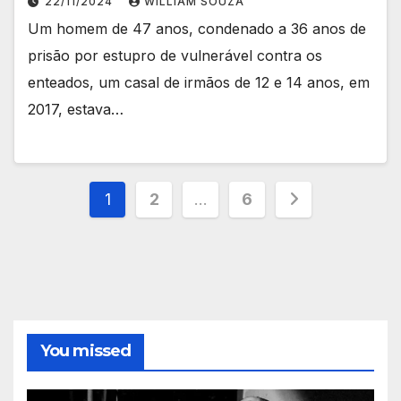
22/11/2024
WILLIAM SOUZA
Um homem de 47 anos, condenado a 36 anos de
prisão por estupro de vulnerável contra os
enteados, um casal de irmãos de 12 e 14 anos, em
2017, estava…
Paginação
1
2
…
6
de
posts
You missed