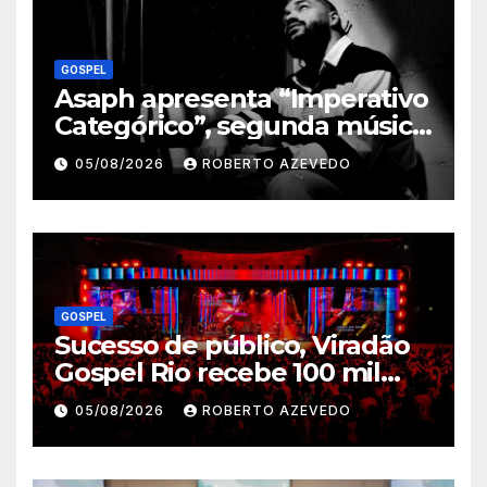
GOSPEL
Asaph apresenta “Imperativo
Categórico”, segunda música
de trabalho de seu novo
05/08/2026
ROBERTO AZEVEDO
álbum pela Onimusic
GOSPEL
Sucesso de público, Viradão
Gospel Rio recebe 100 mil
pessoas nas atividades
05/08/2026
ROBERTO AZEVEDO
realizadas pela cidade