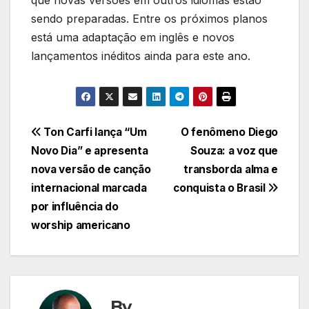
que novas versões em outros idiomas estão
sendo preparadas. Entre os próximos planos
está uma adaptação em inglês e novos
lançamentos inéditos ainda para este ano.
Navegação
Ton Carfi lança “Um
O fenômeno Diego
Novo Dia” e apresenta
Souza: a voz que
de
nova versão de canção
transborda alma e
Post
internacional marcada
conquista o Brasil
por influência do
worship americano
By