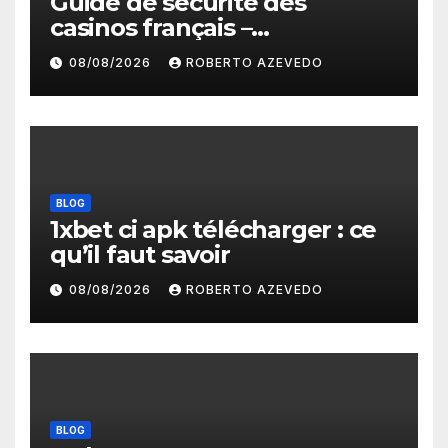
Guide de sécurité des
casinos français –
protections, licences et
08/08/2026
ROBERTO AZEVEDO
paiements fiables
BLOG
1xbet ci apk télécharger : ce
qu’il faut savoir
08/08/2026
ROBERTO AZEVEDO
BLOG