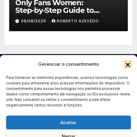
Only Fans Women:
Step‑by‑Step Guide to
Secure, Private Access and
08/08/2026
ROBERTO AZEVEDO
Premium Experience
Gerenciar o consentimento
Para fornecer as melhores experiências, usamos tecnologias como
cookies para armazenar e/ou acessar informações do dispositivo. O
consentimento para essas tecnologias nos permitirá processar
dados como comportamento de navegação ou IDs exclusivos neste
site. Não consentir ou retirar o consentimento pode afetar
negativamente certos recursos e funções.
Aceitar
Negar