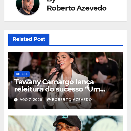
Roberto Azevedo
Related Post
GOSPEL
Tawany Camargo lança
releitura do sucesso “Um
Novo Dia” pela Louvor Eterno
AGO 7, 2026
ROBERTO AZEVEDO