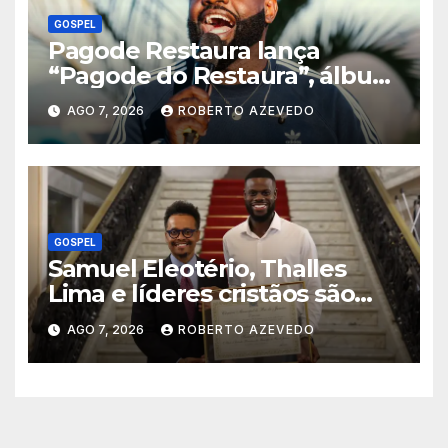
GOSPEL
Pagode Restaura lança
“Pagode do Restaura”, álbum
gravado ao vivo em Madureira
AGO 7, 2026
ROBERTO AZEVEDO
(RJ)
GOSPEL
Samuel Eleotério, Thalles
Lima e líderes cristãos são
homenageados na Câmara
AGO 7, 2026
ROBERTO AZEVEDO
Municipal do Rio de Janeiro