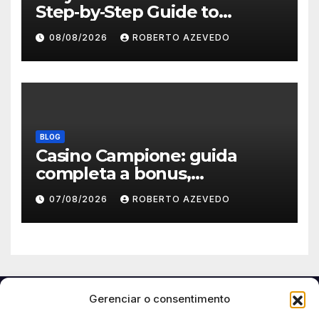
Step‑by‑Step Guide to
Secure, Private Access and
08/08/2026
ROBERTO AZEVEDO
Premium Experience
BLOG
Casino Campione: guida
completa a bonus,
registrazione, pagamenti e
07/08/2026
ROBERTO AZEVEDO
app mobile
Gerenciar o consentimento