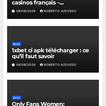
casinos français –
protections, licences et
08/08/2026
ROBERTO AZEVEDO
paiements fiables
BLOG
1xbet ci apk télécharger : ce
qu’il faut savoir
08/08/2026
ROBERTO AZEVEDO
BLOG
Only Fans Women: