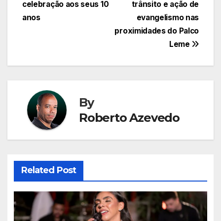
de
celebração aos seus 10
trânsito e ação de
Post
anos
evangelismo nas
proximidades do Palco
Leme
By
Roberto Azevedo
Related Post