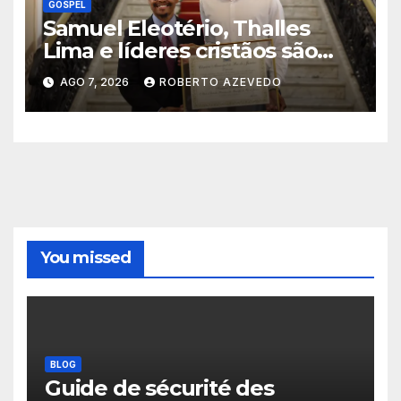
GOSPEL
Samuel Eleotério, Thalles
Lima e líderes cristãos são
homenageados na Câmara
AGO 7, 2026
ROBERTO AZEVEDO
Municipal do Rio de Janeiro
You missed
BLOG
Guide de sécurité des