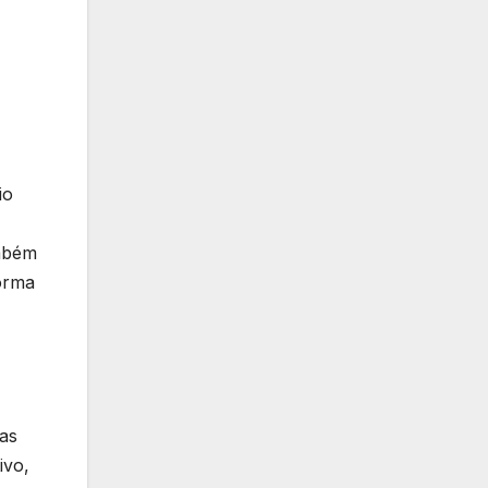
io
ambém
forma
as
ivo,