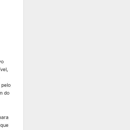
vo
vel,
o
 pelo
em do
para
 que