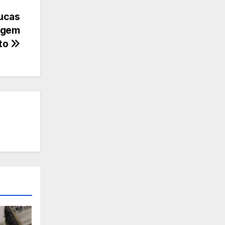
Lucas
agem
ito