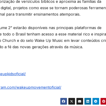
orização de versículos bíblicos e aproxima as famílias da
igital, projetos como esse se tornam poderosas ferramen
nal para transmitir ensinamentos atemporais.
ume 2” estarão disponíveis nas principais plataformas de
e todo o Brasil tenham acesso a esse material rico e inspira
p Church e do selo Wake Up Music em levar conteúdos cri
endo a fé das novas gerações através da música.
upkidsoficial/
gram.com/wakeupmovementoficial/