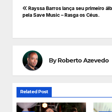
Navegação
Rayssa Barros lança seu primeiro ál
pela Save Music – Rasga os Céus.
de
Post
By
Roberto Azevedo
Related Post