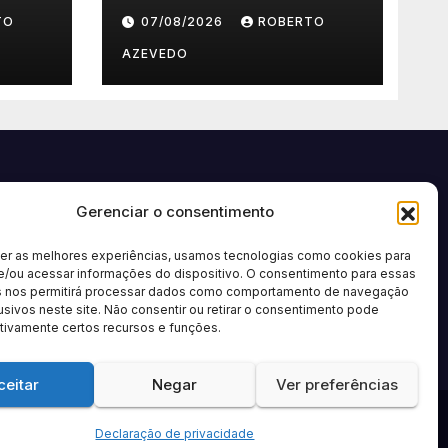
te
bonus,
TO
07/08/2026
ROBERTO
registrazione,
pagamenti e app
AZEVEDO
mobile
Gerenciar o consentimento
cer as melhores experiências, usamos tecnologias como cookies para
e/ou acessar informações do dispositivo. O consentimento para essas
s nos permitirá processar dados como comportamento de navegação
usivos neste site. Não consentir ou retirar o consentimento pode
tivamente certos recursos e funções.
ceitar
Negar
Ver preferências
Política de privacidade
Sobre nós
Contato
Anuncie
Termos de Uso
Declaração de privacidade