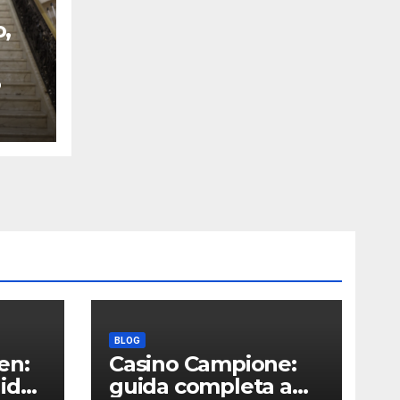
o,
são
O
na
al
o
BLOG
en:
Casino Campione:
ide
guida completa a