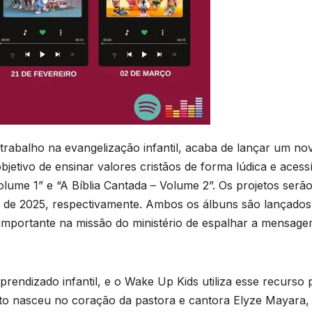
trabalho na evangelização infantil, acaba de lançar um no
jetivo de ensinar valores cristãos de forma lúdica e acessí
 Volume 1” e “A Bíblia Cantada – Volume 2”. Os projetos serã
o de 2025, respectivamente. Ambos os álbuns são lançados
mportante na missão do ministério de espalhar a mensag
rendizado infantil, e o Wake Up Kids utiliza esse recurso 
jeto nasceu no coração da pastora e cantora Elyze Mayara,