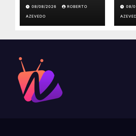
– protections,
faut
08/08/2026
ROBERTO
08/
licences et
paiements fiables
AZEVEDO
AZEVE