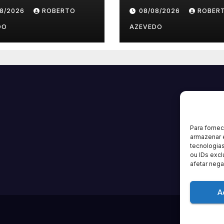
 savoir
to Secure, Priva
08/2026
ROBERTO
08/08/2026
ROBER
Access and
Premium
DO
AZEVEDO
Experience
Para forne
armazenar 
tecnologia
ou IDs excl
afetar nega
A