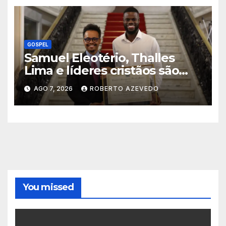
GOSPEL
Samuel Eleotério, Thalles
Lima e líderes cristãos são
homenageados na Câmara
AGO 7, 2026
ROBERTO AZEVEDO
Municipal do Rio de Janeiro
You missed