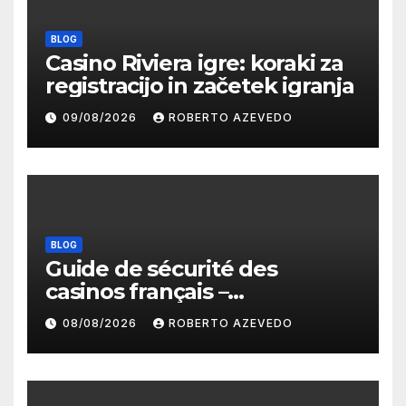
BLOG
Casino Riviera igre: koraki za
registracijo in začetek igranja
09/08/2026
ROBERTO AZEVEDO
BLOG
Guide de sécurité des
casinos français –
protections, licences et
08/08/2026
ROBERTO AZEVEDO
paiements fiables