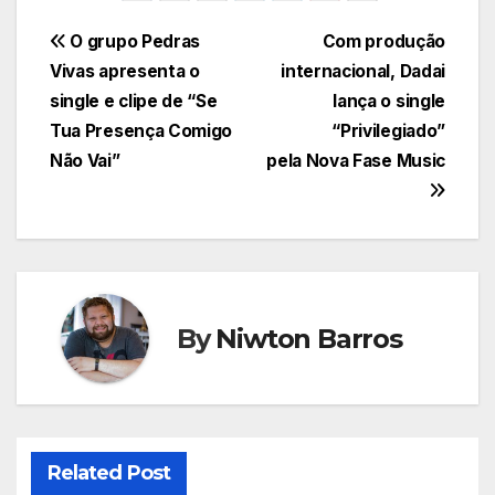
Navegação
O grupo Pedras
Com produção
Vivas apresenta o
internacional, Dadai
de
single e clipe de “Se
lança o single
Post
Tua Presença Comigo
“Privilegiado”
Não Vai”
pela Nova Fase Music
By
Niwton Barros
Related Post