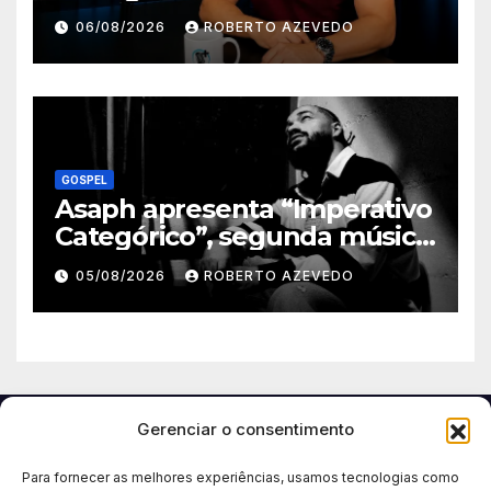
nova temporada e reúne
06/08/2026
ROBERTO AZEVEDO
grandes nomes da música
gospel brasileira
GOSPEL
Asaph apresenta “Imperativo
Categórico”, segunda música
de trabalho de seu novo
05/08/2026
ROBERTO AZEVEDO
álbum pela Onimusic
Gerenciar o consentimento
Para fornecer as melhores experiências, usamos tecnologias como