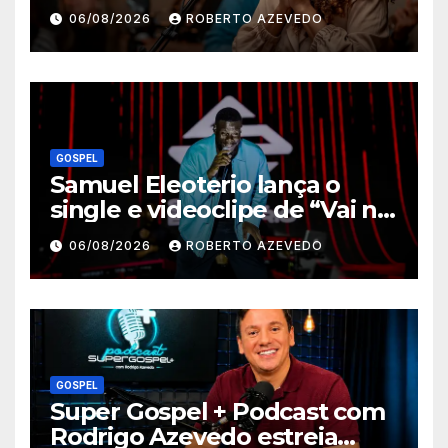
e o clipe de “Manso e
06/08/2026
ROBERTO AZEVEDO
Humilde”, com a participação
de Jessé Perão
GOSPEL
Samuel Eleoterio lança o
single e videoclipe de “Vai na
Marcha”
06/08/2026
ROBERTO AZEVEDO
GOSPEL
Super Gospel + Podcast com
Rodrigo Azevedo estreia