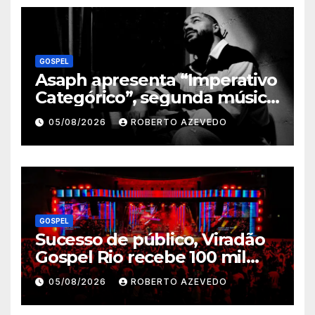
GOSPEL
Asaph apresenta “Imperativo
Categórico”, segunda música
de trabalho de seu novo
05/08/2026
ROBERTO AZEVEDO
álbum pela Onimusic
GOSPEL
Sucesso de público, Viradão
Gospel Rio recebe 100 mil
pessoas nas atividades
05/08/2026
ROBERTO AZEVEDO
realizadas pela cidade