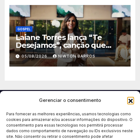
GOSPEL
Laiane Torres lança “Te
Desejamos”, canção que
nasceu de uma década de
05/08/2026
NIWTON BARROS
espera e entrega a Deus
Gerenciar o consentimento
Para fornecer as melhores experiências, usamos tecnologias como
cookies para armazenar e/ou acessar informações do dispositivo. O
consentimento para essas tecnologias nos permitirá processar
dados como comportamento de navegação ou IDs exclusivos neste
site. Não consentir ou retirar o consentimento pode afetar