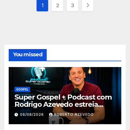
Paginação
1
2
3
de
posts
You missed
GOSPEL
Super Gospel + Podcast com
Rodrigo Azevedo estreia
nova temporada e reúne
06/08/2026
ROBERTO AZEVEDO
grandes nomes da música
gospel brasileira