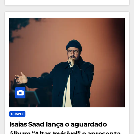
GOSPEL
Isaias Saad lança o aguardado
álbum “Altar Invisível” e apresenta