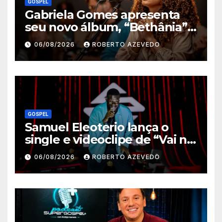
GOSPEL
Gabriela Gomes apresenta
seu novo álbum, “Bethânia”,
e o clipe de “Manso e
06/08/2026
ROBERTO AZEVEDO
Humilde”, com a participação
de Jessé Perão
GOSPEL
Samuel Eleoterio lança o
single e videoclipe de “Vai na
Marcha”
06/08/2026
ROBERTO AZEVEDO