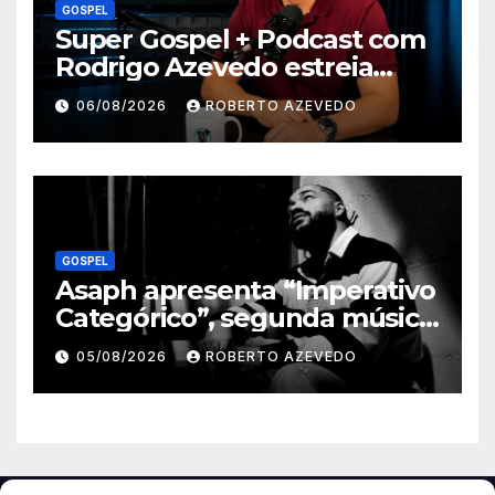
GOSPEL
Super Gospel + Podcast com
Rodrigo Azevedo estreia
nova temporada e reúne
06/08/2026
ROBERTO AZEVEDO
grandes nomes da música
gospel brasileira
GOSPEL
Asaph apresenta “Imperativo
Categórico”, segunda música
de trabalho de seu novo
05/08/2026
ROBERTO AZEVEDO
álbum pela Onimusic