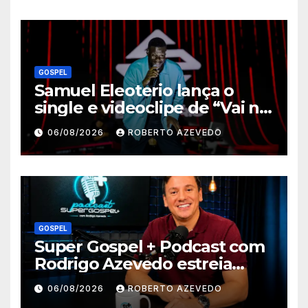
de Jessé Perão
GOSPEL
Samuel Eleoterio lança o
single e videoclipe de “Vai na
Marcha”
06/08/2026
ROBERTO AZEVEDO
GOSPEL
Super Gospel + Podcast com
Rodrigo Azevedo estreia
nova temporada e reúne
06/08/2026
ROBERTO AZEVEDO
grandes nomes da música