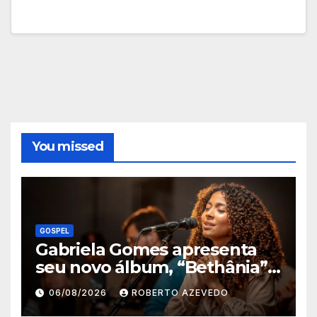
You missed
GOSPEL
Gabriela Gomes apresenta
seu novo álbum, “Bethânia”,
e o clipe de “Manso e
06/08/2026
ROBERTO AZEVEDO
Humilde”, com a participação