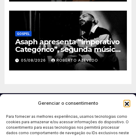
gospel brasileira
GOSPEL
Asaph apresenta “Imperativo
Categórico”, segunda música
de trabalho de seu novo
05/08/2026
ROBERTO AZEVEDO
álbum pela Onimusic
Gerenciar o consentimento
Para fornecer as melhores experiências, usamos tecnologias como
cookies para armazenar e/ou acessar informações do dispositivo. O
consentimento para essas tecnologias nos permitirá processar
dados como comportamento de navegação ou IDs exclusivos neste