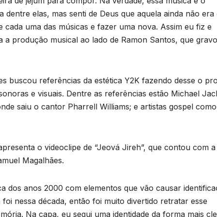
ira de jejum para compor. Na verdade, essa música é o
ma dentre elas, mas senti de Deus que aquela ainda não era
 de cada uma das músicas e fazer uma nova. Assim eu fiz e
ina a produção musical ao lado de Ramon Santos, que grav
s buscou referências da estética Y2K fazendo desse o pro
sonoras e visuais. Dentre as referências estão Michael Jac
nde saiu o cantor Pharrell Williams; e artistas gospel como
resenta o videoclipe de “Jeová Jireh”, que contou com a
Samuel Magalhães.
tica dos anos 2000 com elementos que vão causar identific
foi nessa década, então foi muito divertido retratar esse
mória. Na capa, eu segui uma identidade da forma mais cl