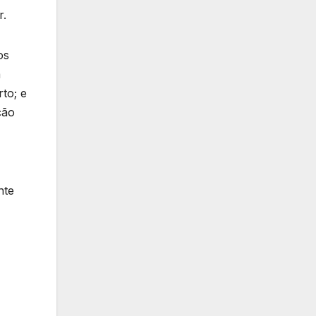
r.
os
a
to; e
ção
nte