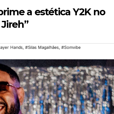
rime a estética Y2K no
 Jireh”
ayer Hands
,
#Silas Magalhães
,
#Somvibe