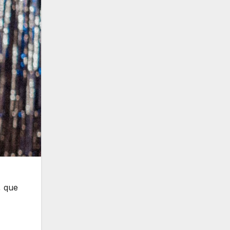
, que