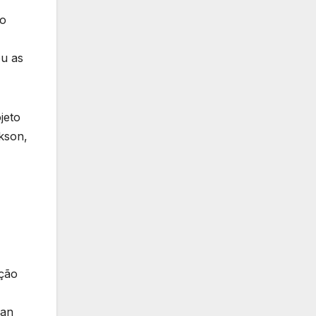
 o
ou as
jeto
kson,
ação
ean