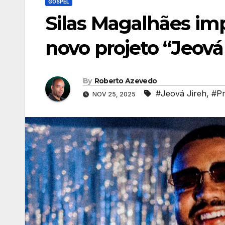
GOSPEL
Silas Magalhães imp
novo projeto “Jeová
By
Roberto Azevedo
#Jeová Jireh
,
#Pr
NOV 25, 2025