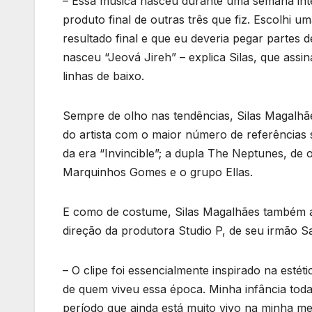
– Essa música nasceu durante uma semana inte
produto final de outras três que fiz. Escolhi u
resultado final e que eu deveria pegar partes
nasceu “Jeová Jireh” – explica Silas, que ass
linhas de baixo.
Sempre de olho nas tendências, Silas Magalhãe
do artista com o maior número de referências 
da era “Invincible”; a dupla The Neptunes, de o
Marquinhos Gomes e o grupo Ellas.
E como de costume, Silas Magalhães também ap
direção da produtora Studio P, de seu irmão 
– O clipe foi essencialmente inspirado na esté
de quem viveu essa época. Minha infância toda 
período que ainda está muito vivo na minha me