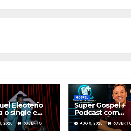
GOSPEL
el Eleoterio
Super Gospel +
a o single e
Podcast com
oclipe de “Vai
Rodrigo Azeved
6, 2026
ROBERTO
AGO 6, 2026
ROBERT
archa”
estreia nova