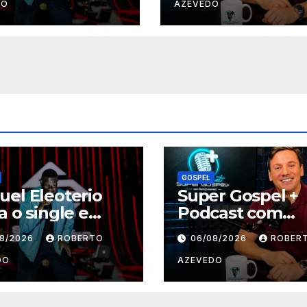
temporada e re
DO
AZEVEDO
grandes nomes 
música gospel
brasileira
GOSPEL
el Eleoterio
Super Gospel +
a o single e
Podcast com
oclipe de “Vai
Rodrigo Azeved
08/2026
ROBERTO
06/08/2026
ROBER
Marcha”
estreia nova
temporada e re
DO
AZEVEDO
grandes nomes
música gospel