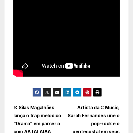
Navegação
Silas Magalhães
Artista da C Music,
lança o trap melódico
Sarah Fernandes une o
de
“Drama” em parceria
pop-rock e o
com AATALAIAA
pentecostal em seus