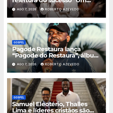
releitura do sucesso “Um
Novo Dia” pela Louvor Eterno
AGO 7, 2026
ROBERTO AZEVEDO
GOSPEL
Pagode Restaura lança
“Pagode do Restaura”, álbum
gravado ao vivo em Madureira
AGO 7, 2026
ROBERTO AZEVEDO
(RJ)
GOSPEL
Samuel Eleotério, Thalles
Lima e líderes cristãos são