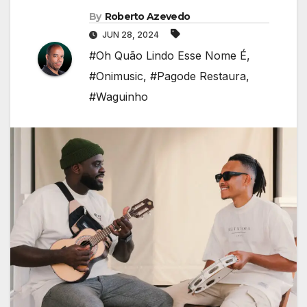
By
Roberto Azevedo
JUN 28, 2024
#Oh Quão Lindo Esse Nome É
,
#Onimusic
,
#Pagode Restaura
,
#Waguinho