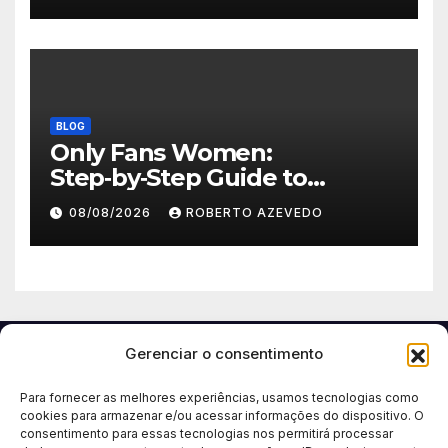
BLOG
Only Fans Women:
Step‑by‑Step Guide to
Secure, Private Access and
08/08/2026
ROBERTO AZEVEDO
Premium Experience
Gerenciar o consentimento
Para fornecer as melhores experiências, usamos tecnologias como
cookies para armazenar e/ou acessar informações do dispositivo. O
consentimento para essas tecnologias nos permitirá processar