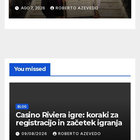
homenageados na Câmara
AGO 7, 2026
ROBERTO AZEVEDO
Municipal do Rio de Janeiro
You missed
BLOG
Casino Riviera igre: koraki za
registracijo in začetek igranja
09/08/2026
ROBERTO AZEVEDO