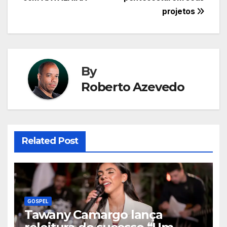
Post
projetos
By
Roberto Azevedo
Related Post
GOSPEL
Tawany Camargo lança