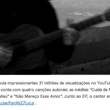
ula impressionantes 31 milhões de visualizações no YouTu
o conta com quatro canções autorais: as inéditas “Cuida de
a Mau” e “Não Mereço Esse Amor”. Junto ao EP, o cantor es
tu.be/FqnXkZ7LvLg
.