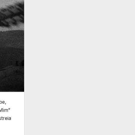
be,
 Mim”
treia