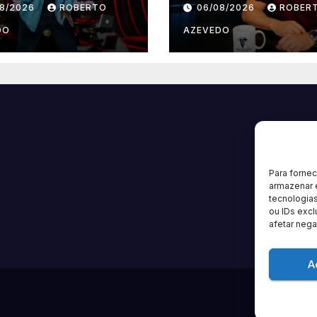
08/2026
ROBERTO
06/08/2026
ROBER
Marcha”
estreia nova
temporada e re
DO
AZEVEDO
grandes nomes
música gospel
brasileira
Para forne
armazenar 
tecnologia
ou IDs excl
afetar nega
A