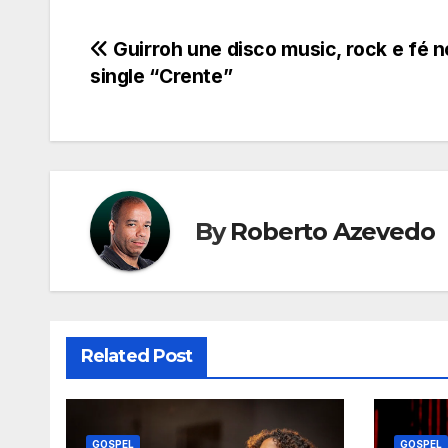
Navegação
Guirroh une disco music, rock e fé n
single “Crente”
de
Post
By
Roberto Azevedo
Related Post
GOSPEL
GOSPEL