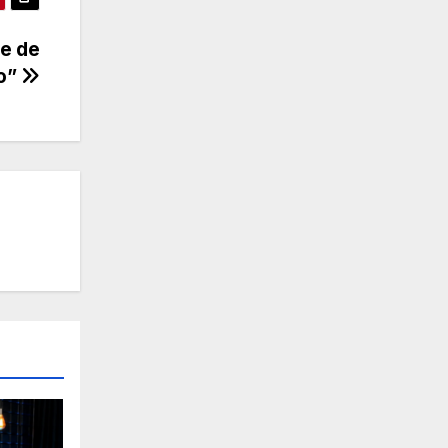
pe de
o”