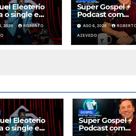
el Eleoterio
Super Gospel +
a o single e
Podcast com
oclipe de “Vai
Rodrigo Azeved
6, 2026
ROBERTO
AGO 6, 2026
ROBERT
archa”
estreia nova
temporada e re
DO
AZEVEDO
grandes nomes 
música gospel
brasileira
GOSPEL
el Eleoterio
Super Gospel +
a o single e
Podcast com
oclipe de “Vai
Rodrigo Azeved