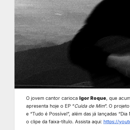
O jovem cantor carioca
Igor Roque
, que acum
apresenta hoje o EP “
Cuida de Mim
”. O projet
e “Tudo é Possível”, além das já lançadas “Di
o clipe da faixa-título. Assista aqui:
https://you