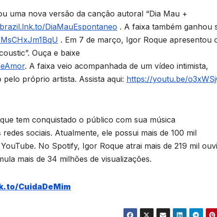
izou uma nova versão da canção autoral “Dia Mau +
cbrazil.lnk.to/DiaMauEspontaneo
. A faixa também ganhou 
be/MsCHxJm1BqU
. Em 7 de março, Igor Roque apresentou 
coustic”. Ouça e baixe
sseAmor
. A faixa veio acompanhada de um vídeo intimista,
pelo próprio artista. Assista aqui:
https://youtu.be/o3xWS
 que tem conquistado o público com sua música
 redes sociais. Atualmente, ele possui mais de 100 mil
 YouTube. No Spotify, Igor Roque atrai mais de 219 mil ouv
la mais de 34 milhões de visualizações.
nk.to/CuidaDeMim