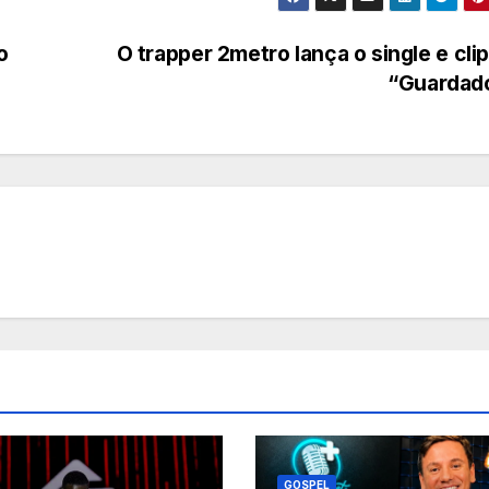
o
O trapper 2metro lança o single e cli
“Guardad
GOSPEL