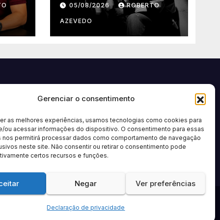
TO
05/08/2026
ROBERTO
segunda música de
úne
trabalho de seu
AZEVEDO
 da
novo álbum pela
Onimusic
Gerenciar o consentimento
cer as melhores experiências, usamos tecnologias como cookies para
e/ou acessar informações do dispositivo. O consentimento para essas
s nos permitirá processar dados como comportamento de navegação
usivos neste site. Não consentir ou retirar o consentimento pode
tivamente certos recursos e funções.
ceitar
Negar
Ver preferências
Política de privacidade
Sobre nós
Contato
Anuncie
Termos de Uso
Declaração de privacidade