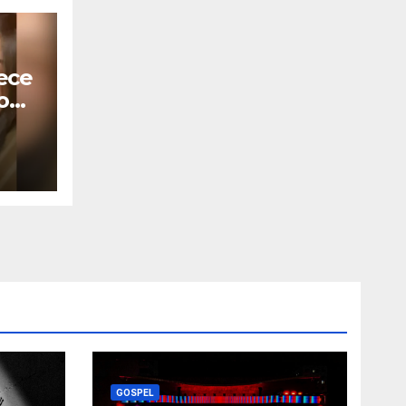
ece
o
GOSPEL