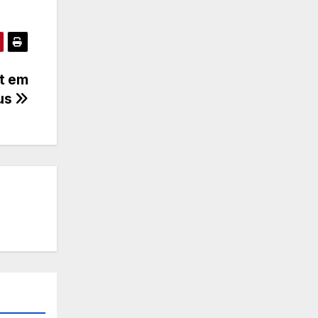
et em
us