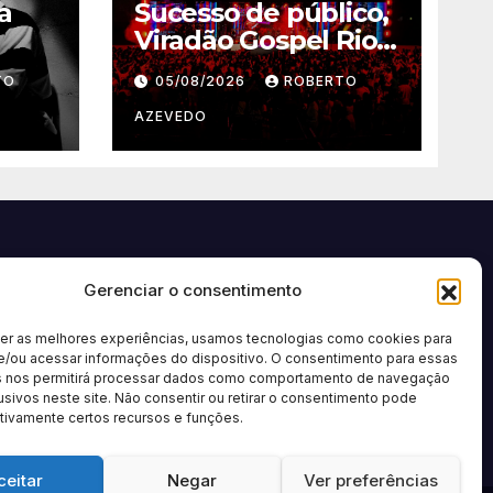
a
Sucesso de público,
Viradão Gospel Rio
recebe 100 mil
TO
05/08/2026
ROBERTO
a de
pessoas nas
atividades
AZEVEDO
a
realizadas pela
cidade
Gerenciar o consentimento
cer as melhores experiências, usamos tecnologias como cookies para
e/ou acessar informações do dispositivo. O consentimento para essas
s nos permitirá processar dados como comportamento de navegação
usivos neste site. Não consentir ou retirar o consentimento pode
tivamente certos recursos e funções.
ceitar
Negar
Ver preferências