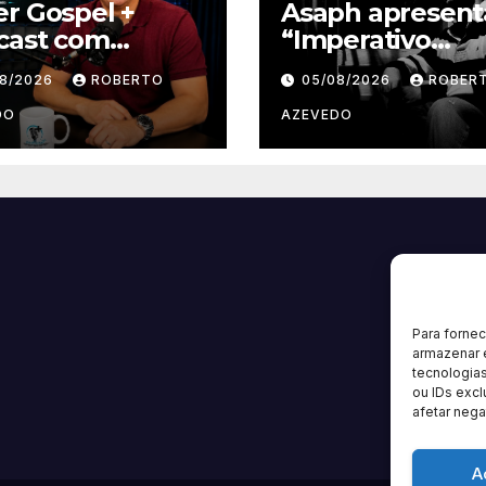
r Gospel +
Asaph apresent
cast com
“Imperativo
rigo Azevedo
Categórico”,
08/2026
ROBERTO
05/08/2026
ROBER
eia nova
segunda músic
porada e reúne
trabalho de seu
DO
AZEVEDO
ndes nomes da
novo álbum pel
ica gospel
Onimusic
ileira
Para forne
armazenar 
tecnologia
ou IDs excl
afetar nega
A