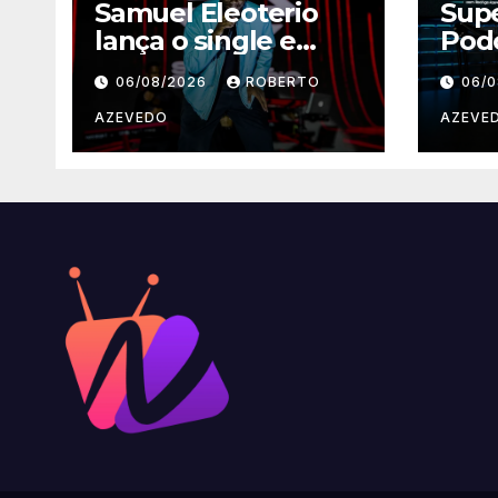
Samuel Eleoterio
Supe
lança o single e
Pod
videoclipe de “Vai
Rod
06/08/2026
ROBERTO
06/
na Marcha”
estr
tem
AZEVEDO
AZEVE
gra
mús
bras