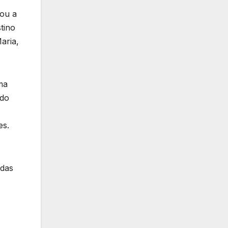
ou a
tino
aria,
ma
 do
es.
adas