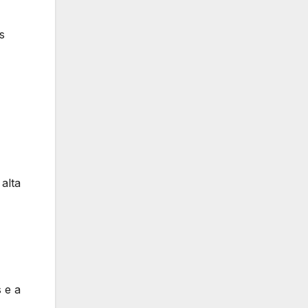
s
alta
 e a