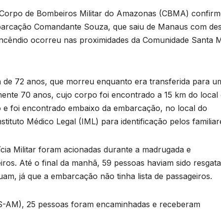
o Corpo de Bombeiros Militar do Amazonas (CBMA) confirm
mbarcação Comandante Souza, que saiu de Manaus com des
 incêndio ocorreu nas proximidades da Comunidade Santa M
sa de 72 anos, que morreu enquanto era transferida para u
ente 70 anos, cujo corpo foi encontrado a 15 km do local
 e foi encontrado embaixo da embarcação, no local do
ituto Médico Legal (IML) para identificação pelos familiar
ia Militar foram acionadas durante a madrugada e
iros. Até o final da manhã, 59 pessoas haviam sido resgat
am, já que a embarcação não tinha lista de passageiros.
ES-AM), 25 pessoas foram encaminhadas e receberam