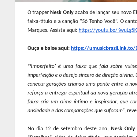
O trapper
Nesk Only
acaba de lançar seu novo EP,
faixa-título e a canção “Só Tenho Você”. O cantor
Marques. Assista aqui:
https://youtu.be/KwuLg5
Ouça e baixe aqui:
https://umusicbrazil.lnk.to
“‘
Imperfeito’ é uma faixa que fala sobre vuln
imperfeição e o desejo sincero de direção divina.
conecta gerações criando uma ponte entre a nova
reforça a entrega espiritual da nova geração a
faixa cria um clima íntimo e inspirador, que 
ansiedade e das comparações que sufocam”,
reve
No dia 12 de setembro deste ano,
Nesk Only