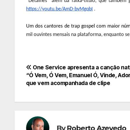
“Detalhes” além da faixa-título, que também g
https://youtu.be/AmD-bvMgqbI
.
Um dos cantores de trap gospel com maior núme
mil ouvintes mensais na plataforma, enquanto se
Navegação
One Service apresenta a canção nat
“Ó Vem, Ó Vem, Emanuel Ó, Vinde, Ado
de
que vem acompanhada de clipe
Post
By
Roberto Azevedo