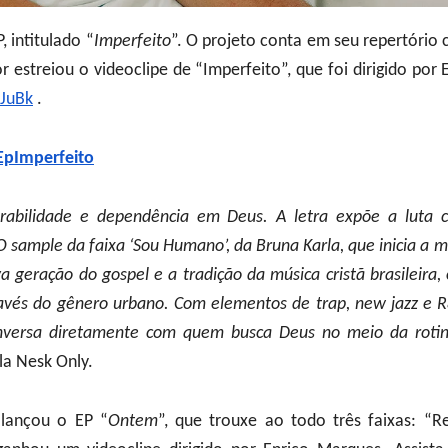
 intitulado “
Imperfeito
”. O projeto conta em seu repertório
 estreiou o videoclipe de “Imperfeito”, que foi dirigido por 
KJuBk
.
/EpImperfeito
erabilidade e dependência em Deus. A letra expõe a luta 
 O sample da faixa ‘Sou Humano’, da Bruna Karla, que inicia a m
 geração do gospel e a tradição da música cristã brasileira,
través do gênero urbano. Com elementos de trap, new jazz e 
conversa diretamente com quem busca Deus no meio da rotin
la Nesk Only.
lançou o EP “
Ontem
”, que trouxe ao todo três faixas: “R