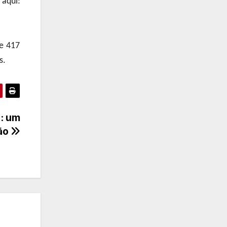
aqui:
e 417
s.
s: um
ção