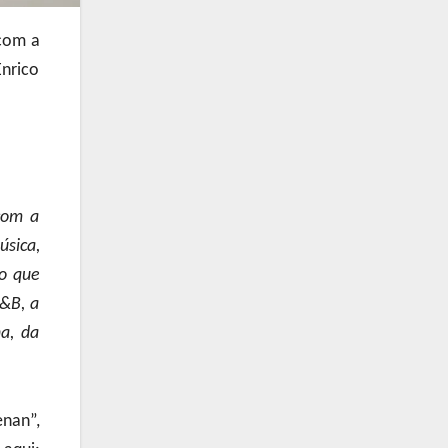
 com a
Enrico
com a
úsica,
 o que
R&B, a
a, da
enan”,