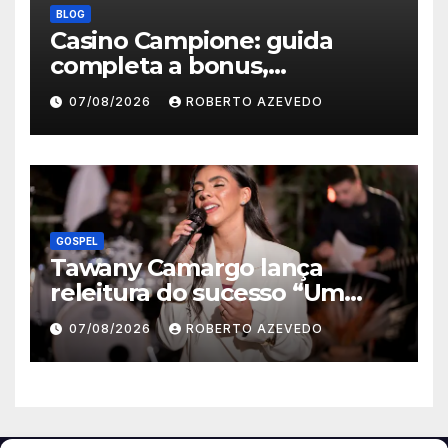
BLOG
Casino Campione: guida
completa a bonus,
registrazione, pagamenti e
07/08/2026
ROBERTO AZEVEDO
app mobile
GOSPEL
Tawany Camargo lança
releitura do sucesso “Um
Novo Dia” pela Louvor Eterno
07/08/2026
ROBERTO AZEVEDO