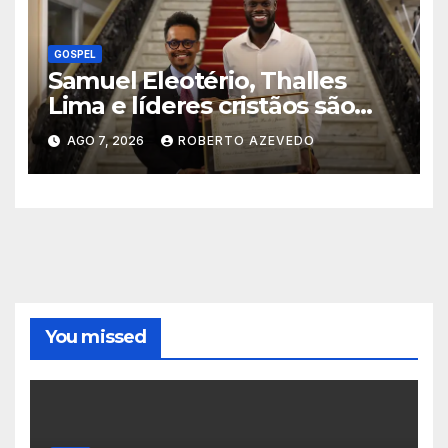
GOSPEL
Samuel Eleotério, Thalles
Lima e líderes cristãos são
homenageados na Câmara
AGO 7, 2026
ROBERTO AZEVEDO
Municipal do Rio de Janeiro
You missed