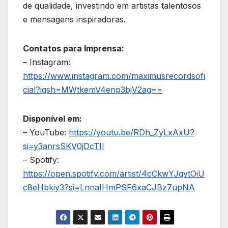
de qualidade, investindo em artistas talentosos
e mensagens inspiradoras.
Contatos para Imprensa:
– Instagram:
https://www.instagram.com/maximusrecordsofi
cial?igsh=MWtkemV4enp3bjV2ag==
Disponível em:
– YouTube:
https://youtu.be/RDh_ZyLxAxU?
si=y3anrsSKV0jDcTII
– Spotify:
https://open.spotify.com/artist/4cCkwYJgvtOiU
c8eHbkiy3?si=LnnaIHmPSF6xaCJBz7upNA