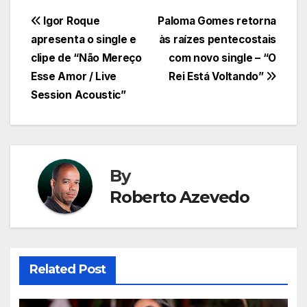
Navegação
Igor Roque
Paloma Gomes retorna
apresenta o single e
às raízes pentecostais
de
clipe de “Não Mereço
com novo single – “O
Post
Esse Amor / Live
Rei Está Voltando”
Session Acoustic”
By
Roberto Azevedo
Related Post