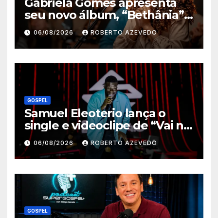
Gabriela Gomes apresenta
seu novo álbum, “Bethânia”,
e o clipe de “Manso e
06/08/2026
ROBERTO AZEVEDO
Humilde”, com a participação
de Jessé Perão
GOSPEL
Samuel Eleoterio lança o
single e videoclipe de “Vai na
Marcha”
06/08/2026
ROBERTO AZEVEDO
GOSPEL