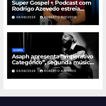
Super Gospel + Podcast com
Rodrigo Azevedo estreia
nova temporada e reúne
06/08/2026
ROBERTO AZEVEDO
grandes nomes da música
gospel brasileira
GOSPEL
Asaph apresenta “Imperativo
Categórico”, segunda música
de trabalho de seu novo
05/08/2026
ROBERTO AZEVEDO
álbum pela Onimusic