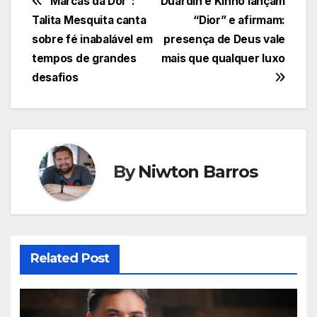
Navegação
“Marcas da Dor”:
Duardin e Kinho lançam
Talita Mesquita canta
“Dior” e afirmam:
de
sobre fé inabalável em
presença de Deus vale
Post
tempos de grandes
mais que qualquer luxo
desafios
By
Niwton Barros
Related Post