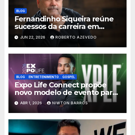
BLOG
Fernandinho Siqueira reúne
sucessos da carreira em
álbum especial lançado
JUN 22, 2026
ROBERTO AZEVEDO
exclusivamente no YouTube
BLOG
ENTRETENIMENTO
GOSPEL
Expo Life Connect propõe
novo modelo de evento para
unir fé, negócios e liderança
ABR 1, 2026
NIWTON BARROS
na Europa