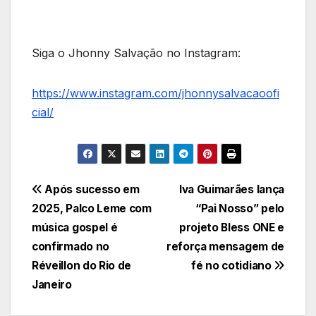
Siga o Jhonny Salvação no Instagram:
https://www.instagram.com/jhonnysalvacaoofi
cial/
Navegação
Após sucesso em
Iva Guimarães lança
2025, Palco Leme com
“Pai Nosso” pelo
de
música gospel é
projeto Bless ONE e
Post
confirmado no
reforça mensagem de
Réveillon do Rio de
fé no cotidiano
Janeiro