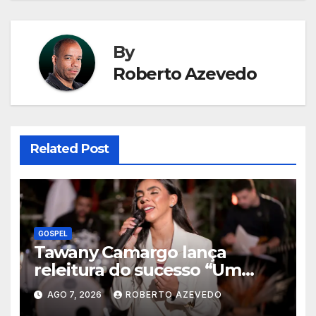
By
Roberto Azevedo
Related Post
GOSPEL
Tawany Camargo lança
releitura do sucesso “Um
Novo Dia” pela Louvor Eterno
AGO 7, 2026
ROBERTO AZEVEDO