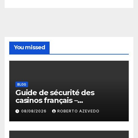
You missed
BLOG
Guide de sécurité des
casinos français –
protections, licences et
08/08/2026
ROBERTO AZEVEDO
paiements fiables