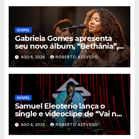
GOSPEL
Gabriela Gomes apresenta
seu novo álbum, “Bethânia”,
e o clipe de “Manso e
AGO 6, 2026
ROBERTO AZEVEDO
Humilde”, com a participação
de Jessé Perão
GOSPEL
Samuel Eleoterio lança o
single e videoclipe de “Vai na
Marcha”
AGO 6, 2026
ROBERTO AZEVEDO