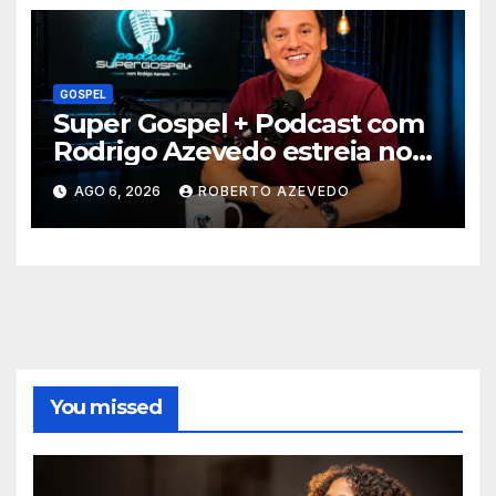
GOSPEL
Super Gospel + Podcast com
Rodrigo Azevedo estreia nova
temporada e reúne grandes
AGO 6, 2026
ROBERTO AZEVEDO
nomes da música gospel
brasileira
You missed