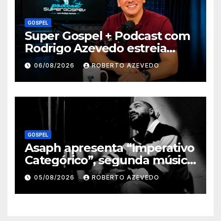
GOSPEL
Super Gospel + Podcast com
Rodrigo Azevedo estreia
nova temporada e reúne
06/08/2026
ROBERTO AZEVEDO
grandes nomes da música
gospel brasileira
GOSPEL
Asaph apresenta “Imperativo
Categórico”, segunda música
de trabalho de seu novo
05/08/2026
ROBERTO AZEVEDO
álbum pela Onimusic