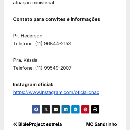
atuação ministerial.
Contato para convites e informações
Pr. Hederson
Telefone: (11) 96844-2153
Pra. Kássia
Telefone: (11) 99549-2007
Instagram oficial:
https://www.instagram.com/oficialicnac
Navegação
BibleProject estreia
MC Sandrinho