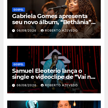
GOSPEL
Gabriela Gomes apresenta
seu novo álbum, “Bethânia”,
e o clipe de “Manso e
06/08/2026
ROBERTO AZEVEDO
Humilde”, com a participação
de Jessé Perão
GOSPEL
Samuel Eleoterio lança o
single e videoclipe de “Vai na
Marcha”
06/08/2026
ROBERTO AZEVEDO