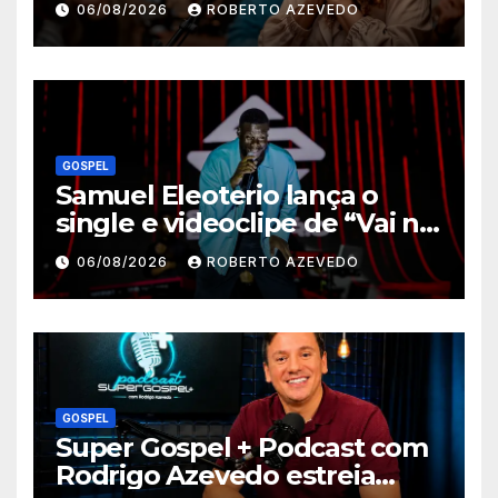
06/08/2026
ROBERTO AZEVEDO
Humilde”, com a participação
de Jessé Perão
GOSPEL
Samuel Eleoterio lança o
single e videoclipe de “Vai na
Marcha”
06/08/2026
ROBERTO AZEVEDO
GOSPEL
Super Gospel + Podcast com
Rodrigo Azevedo estreia