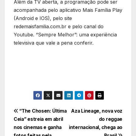
Além da TV aberta, a programação pode ser
acompanhada pelo aplicativo Mais Família Play
(Android e IOS), pelo site
redemaisfamilia.com.br e pelo canal do
Youtube. “Sempre Melhor”: uma experiência
televisiva que vale a pena conferir.
Navegação
“The Chosen: Última
Aza Lineage, nova voz
Ceia” estreia em abril
do reggae
de
nos cinemas e ganha
internacional, chega ao
fotos feitas pela
Brasil