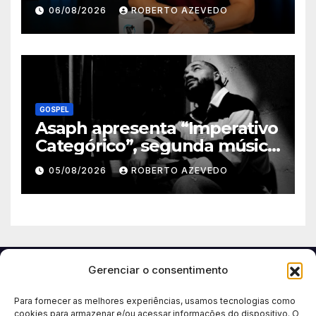
nova temporada e reúne
06/08/2026
ROBERTO AZEVEDO
grandes nomes da música
gospel brasileira
GOSPEL
Asaph apresenta “Imperativo
Categórico”, segunda música
de trabalho de seu novo
05/08/2026
ROBERTO AZEVEDO
álbum pela Onimusic
Gerenciar o consentimento
Para fornecer as melhores experiências, usamos tecnologias como
cookies para armazenar e/ou acessar informações do dispositivo. O