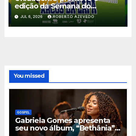
edição da Semana do
Avivamento com grande
JUL 6, 2026
ROBERTO AZEVEDO
encontro nos Arcos da Lapa
You missed
GOSPEL
Gabriela Gomes apresenta
seu novo álbum, “Bethânia”,
e o clipe de “Manso e