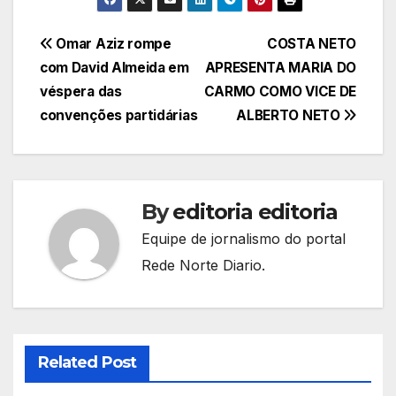
Navegação
Omar Aziz rompe
COSTA NETO
com David Almeida em
APRESENTA MARIA DO
de
véspera das
CARMO COMO VICE DE
Post
convenções partidárias
ALBERTO NETO
By
editoria editoria
Equipe de jornalismo do portal
Rede Norte Diario.
Related Post