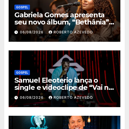
GOSPEL
Gabriela Gomes apresenta
seu novo álbum, “Bethânia”,
e o clipe de “Manso e
06/08/2026
ROBERTO AZEVEDO
Humilde”, com a participação
de Jessé Perão
GOSPEL
Samuel Eleoterio lança o
single e videoclipe de “Vai na
Marcha”
06/08/2026
ROBERTO AZEVEDO