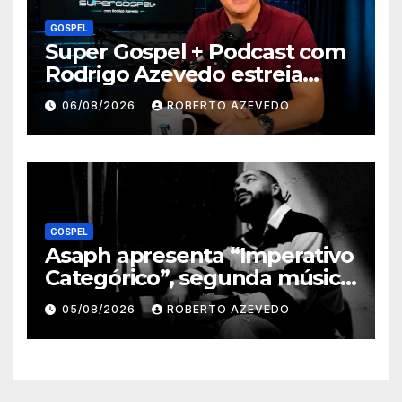
GOSPEL
Super Gospel + Podcast com
Rodrigo Azevedo estreia
nova temporada e reúne
06/08/2026
ROBERTO AZEVEDO
grandes nomes da música
gospel brasileira
GOSPEL
Asaph apresenta “Imperativo
Categórico”, segunda música
de trabalho de seu novo
05/08/2026
ROBERTO AZEVEDO
álbum pela Onimusic