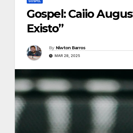
GOSPEL
Gospel: Caiio Augu
Existo”
By
Niwton Barros
MAR 28, 2025