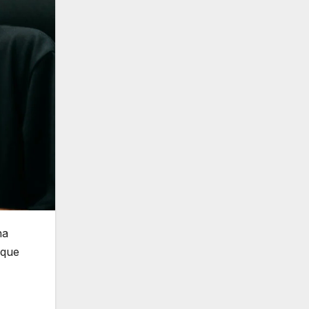
na
 que