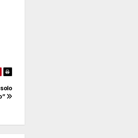
 solo
ão”