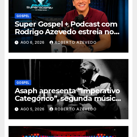
GOSPEL
Super Gospel + Podcast com
Rodrigo Azevedo estreia nova
temporada e reúne grandes
AGO 6, 2026
ROBERTO AZEVEDO
nomes da música gospel
brasileira
GOSPEL
Asaph apresenta “Imperativo
Categórico”, segunda música
de trabalho de seu novo
AGO 5, 2026
ROBERTO AZEVEDO
álbum pela Onimusic