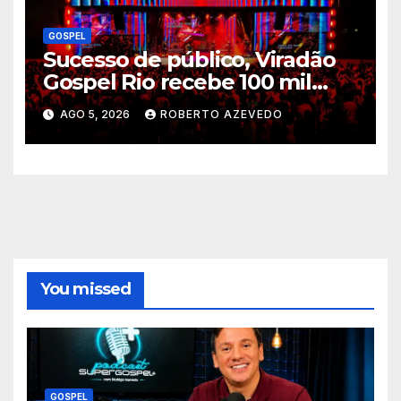
GOSPEL
Sucesso de público, Viradão
Gospel Rio recebe 100 mil
pessoas nas atividades
AGO 5, 2026
ROBERTO AZEVEDO
realizadas pela cidade
You missed
GOSPEL