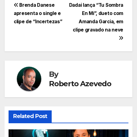
Navegação
Brenda Danese
Dadai lança “Tu Sombra
apresenta o single e
En Mí”, dueto com
de
clipe de “Incertezas”
Amanda Garcia, em
Post
clipe gravado na neve
By
Roberto Azevedo
Related Post