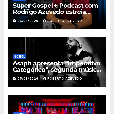
Super Gospel + Podcast com
Rodrigo Azevedo estreia
nova temporada e reúne
06/08/2026
ROBERTO AZEVEDO
grandes nomes da música
gospel brasileira
GOSPEL
Asaph apresenta “Imperativo
Categórico”, segunda música
de trabalho de seu novo
05/08/2026
ROBERTO AZEVEDO
álbum pela Onimusic