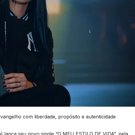
vangelho com liberdade, propósito e autenticidade
za) lança seu novo single “O MEU ESTILO DE VIDA”, pela