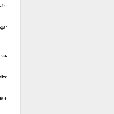
vés
egar
rua.
lica
ia e