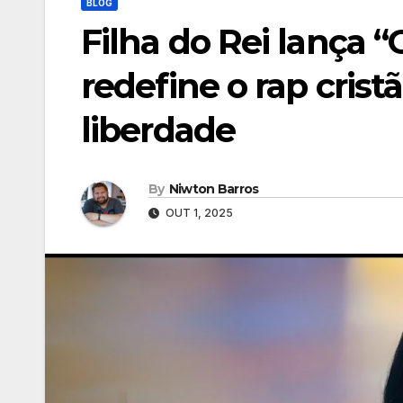
BLOG
Filha do Rei lança “
redefine o rap cris
liberdade
By
Niwton Barros
OUT 1, 2025