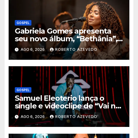
GOSPEL
Gabriela Gomes apresenta
seu novo álbum, “Bethânia”,
e o clipe de “Manso e
AGO 6, 2026
ROBERTO AZEVEDO
Humilde”, com a participação
de Jessé Perão
GOSPEL
Samuel Eleoterio lança o
single e videoclipe de “Vai na
Marcha”
AGO 6, 2026
ROBERTO AZEVEDO