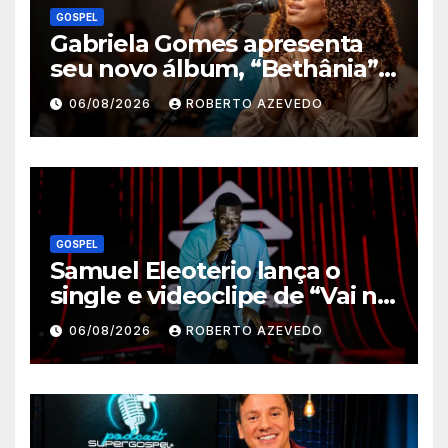
GOSPEL
Gabriela Gomes apresenta
seu novo álbum, “Bethânia”,
e o clipe de “Manso e
06/08/2026
ROBERTO AZEVEDO
Humilde”, com a participação
de Jessé Perão
GOSPEL
Samuel Eleoterio lança o
single e videoclipe de “Vai na
Marcha”
06/08/2026
ROBERTO AZEVEDO