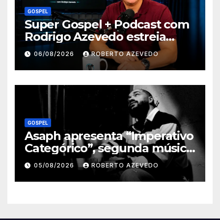
GOSPEL
Super Gospel + Podcast com
Rodrigo Azevedo estreia
nova temporada e reúne
06/08/2026
ROBERTO AZEVEDO
grandes nomes da música
gospel brasileira
GOSPEL
Asaph apresenta “Imperativo
Categórico”, segunda música
de trabalho de seu novo
05/08/2026
ROBERTO AZEVEDO
álbum pela Onimusic