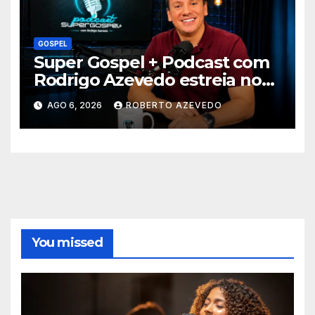
GOSPEL
Super Gospel + Podcast com
Rodrigo Azevedo estreia nova
temporada e reúne grandes
AGO 6, 2026
ROBERTO AZEVEDO
nomes da música gospel
brasileira
You missed