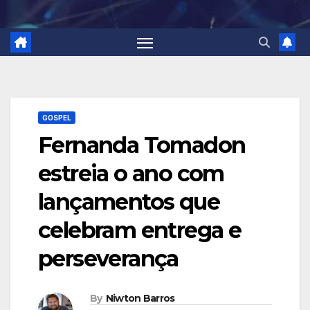
GOSPEL
Fernanda Tomadon
estreia o ano com
lançamentos que
celebram entrega e
perseverança
By
Niwton Barros