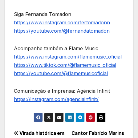
Siga Fernanda Tomadon
https://www.instagram.com/fertomadonn
https://youtube.com/@fernandatomadon
Acompanhe também a Flame Music
https://www.instagram.com/flamemusic_oficial
https://www.tiktok.com/@flamemusic_oficial
https://youtube.com/@flamemusicoficial
Comunicação e Imprensa: Agência Infinit
https://instagram.com/agenciainfinit/
Navegação
Virada histórica em
Cantor Fabrício Marins