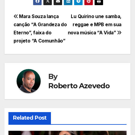
Navegação
Mara Souza lança
Lu Quirino une samba,
canção “A Grandeza do
reggae e MPB em sua
de
Eterno”, faixa do
nova música “A Vida”
Post
projeto “A Comunhão”
By
Roberto Azevedo
Related Post