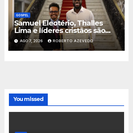
GOSPEL
Samuel Eleotério, Thalles
Lima e líderes cristãos são
homenageados na Câmara
AGO 7, 2026
ROBERTO AZEVEDO
Municipal do Rio de Janeiro
You missed