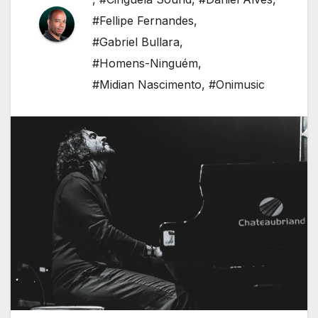
#Fellipe Fernandes
,
#Gabriel Bullara
,
#Homens-Ninguém
,
#Midian Nascimento
,
#Onimusic