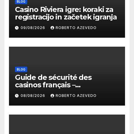
BLOG
Casino Riviera igre: koraki za
registracijo in začetek igranja
09/08/2026
ROBERTO AZEVEDO
BLOG
Guide de sécurité des
casinos français –
protections, licences et
08/08/2026
ROBERTO AZEVEDO
paiements fiables