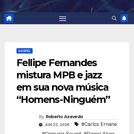
GOSPEL
Fellipe Fernandes
mistura MPB e jazz
em sua nova música
“Homens-Ninguém”
By
Roberto Azevedo
#Carlos Ernane
JUN 22, 2026
,
#Ciriguela Sound
,
#Daniel Alves
,