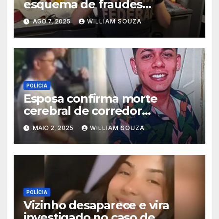
esquema de fraudes
bancárias milionárias no
AGO 7, 2025
WILLIAM SOUZA
Amazonas
POLÍCIA
Esposa confirma morte
cerebral de corredor
atropelado por motorista
MAIO 2, 2025
WILLIAM SOUZA
bêbado na Ponta Negra
POLÍCIA
Vizinho desaparece e vira
investigado no caso de