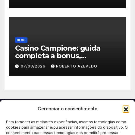
Premium Experience
BLOG
Casino Campione: guida
completa a bonus,
registrazione, pagamenti e
07/08/2026
ROBERTO AZEVEDO
app mobile
Gerenciar o consentimento
Para fornecer as melhores experiências, usamos tecnologias como
cookies para armazenar e/ou acessar informações do dispositivo. O
consentimento para essas tecnologias nos permitirá processar