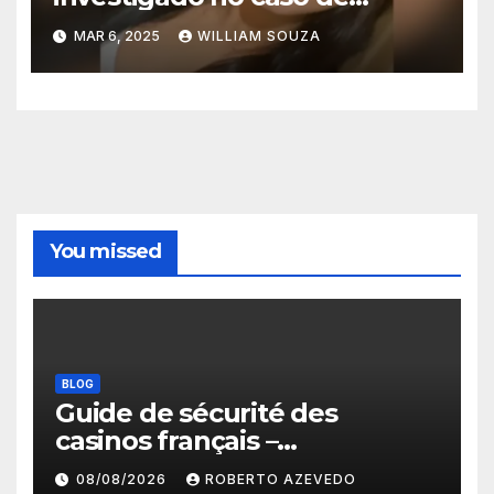
adolescente decapitada
MAR 6, 2025
WILLIAM SOUZA
You missed
BLOG
Guide de sécurité des
casinos français –
protections, licences et
08/08/2026
ROBERTO AZEVEDO