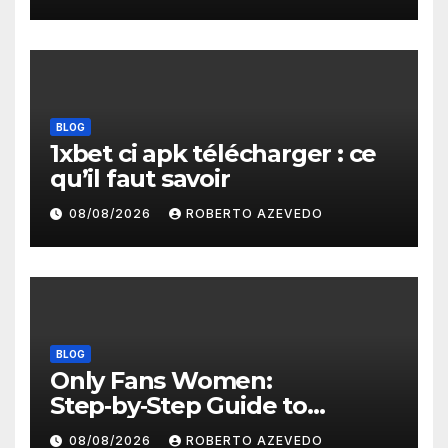
paiements fiables
BLOG
1xbet ci apk télécharger : ce
qu’il faut savoir
08/08/2026
ROBERTO AZEVEDO
BLOG
Only Fans Women:
Step‑by‑Step Guide to
Secure, Private Access and
08/08/2026
ROBERTO AZEVEDO