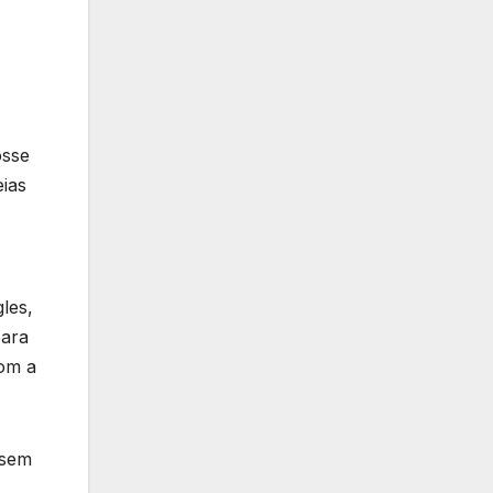
osse
ias
les,
para
com a
ssem