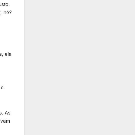
usto,
r, né?
, ela
 e
s. As
avam