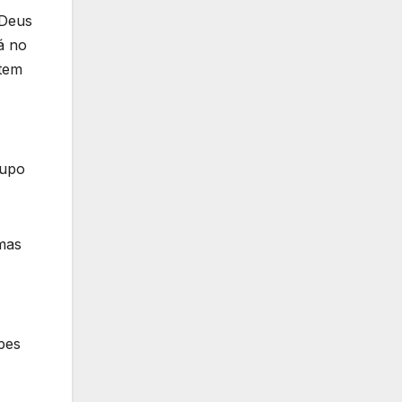
 Deus
á no
 tem
rupo
 mas
pes