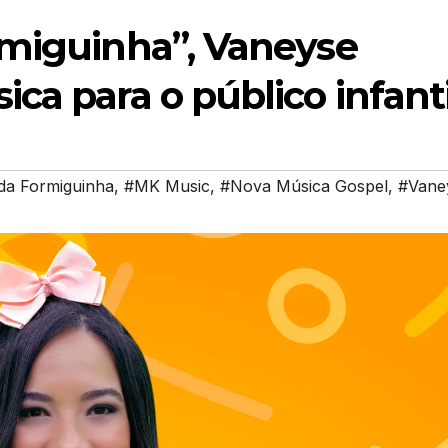
rmiguinha”, Vaneyse
ca para o público infanti
 da Formiguinha
,
#MK Music
,
#Nova Música Gospel
,
#Vane