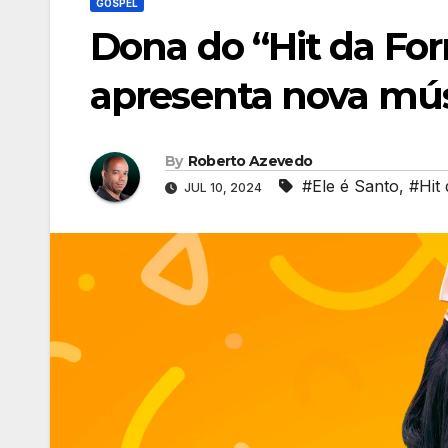
GOSPEL
Dona do “Hit da Fo
apresenta nova músi
By
Roberto Azevedo
#Ele é Santo
,
#Hit
JUL 10, 2024