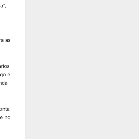
a”,
ra as
ários
igo e
enda
onta
se no