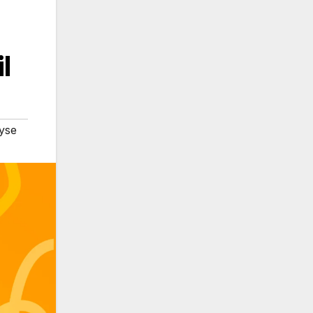
l
yse