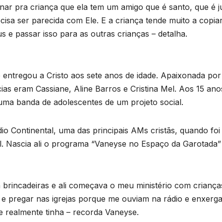
ar pra criança que ela tem um amigo que é santo, que é j
isa ser parecida com Ele. E a criança tende muito a copia
 e passar isso para as outras crianças – detalha.
e entregou a Cristo aos sete anos de idade. Apaixonada por
ias eram Cassiane, Aline Barros e Cristina Mel. Aos 15 anos
uma banda de adolescentes de um projeto social.
io Continental, uma das principais AMs cristãs, quando foi
l. Nascia ali o programa “Vaneyse no Espaço da Garotada”
ia brincadeiras e ali começava o meu ministério com criança
 pregar nas igrejas porque me ouviam na rádio e enxerg
 realmente tinha – recorda Vaneyse.