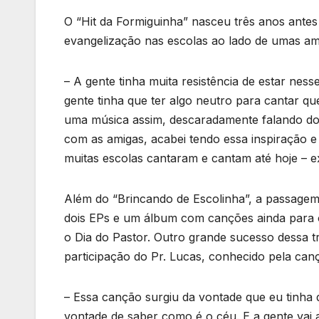
O “Hit da Formiguinha” nasceu três anos ante
evangelização nas escolas ao lado de umas ami
– A gente tinha muita resistência de estar ness
gente tinha que ter algo neutro para cantar 
uma música assim, descaradamente falando do
com as amigas, acabei tendo essa inspiração e
muitas escolas cantaram e cantam até hoje – e
Além do “Brincando de Escolinha”, a passagem
dois EPs e um álbum com canções ainda para o
o Dia do Pastor. Outro grande sucesso dessa t
participação do Pr. Lucas, conhecido pela can
– Essa canção surgiu da vontade que eu tinha 
vontade de saber como é o céu. E a gente vai 