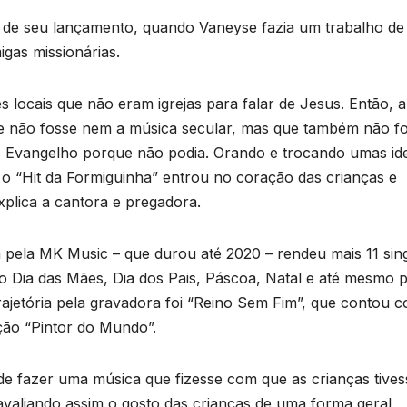
s de seu lançamento, quando Vaneyse fazia um trabalho de
gas missionárias.
es locais que não eram igrejas para falar de Jesus. Então, a
que não fosse nem a música secular, mas que também não f
 Evangelho porque não podia. Orando e trocando umas ide
 o “Hit da Formiguinha” entrou no coração das crianças e
xplica a cantora e pregadora.
 pela MK Music – que durou até 2020 – rendeu mais 11 sing
 Dia das Mães, Dia dos Pais, Páscoa, Natal e até mesmo 
rajetória pela gravadora foi “Reino Sem Fim”, que contou 
ção “Pintor do Mundo”.
de fazer uma música que fizesse com que as crianças tive
avaliando assim o gosto das crianças de uma forma geral,