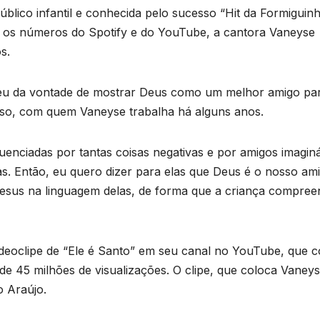
blico infantil e conhecida pelo sucesso “Hit da Formiguinh
o os números do Spotify e do YouTube, a cantora Vaneyse
s.
asceu da vontade de mostrar Deus como um melhor amigo pa
iso, com quem Vaneyse trabalha há alguns anos.
luenciadas por tantas coisas negativas e por amigos imagin
as. Então, eu quero dizer para elas que Deus é o nosso am
 Jesus na linguagem delas, de forma que a criança compre
deoclipe de “Ele é Santo” em seu canal no YouTube, que c
de 45 milhões de visualizações. O clipe, que coloca Vaney
o Araújo.