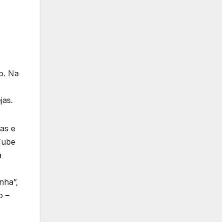
o. Na
jas.
as e
Tube
a
nha”,
o –