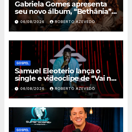
Gabriela Gomes apresenta
seu novo álbum, “Bethânia”,
e o clipe de “Manso e
06/08/2026
ROBERTO AZEVEDO
Humilde”, com a participação
de Jessé Perão
GOSPEL
Samuel Eleoterio lança o
single e videoclipe de “Vai na
Marcha”
06/08/2026
ROBERTO AZEVEDO
GOSPEL