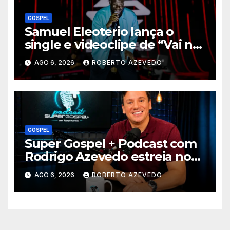
GOSPEL
Samuel Eleoterio lança o
single e videoclipe de “Vai na
Marcha”
AGO 6, 2026
ROBERTO AZEVEDO
GOSPEL
Super Gospel + Podcast com
Rodrigo Azevedo estreia nova
temporada e reúne grandes
AGO 6, 2026
ROBERTO AZEVEDO
nomes da música gospel
brasileira