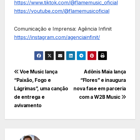
https://www.tiktok.com/@flamemusic_oficial
https://youtube.com/@flamemusicoficial
Comunicação e Imprensa: Agência Infinit
https://instagram.com/agenciainfinit/
Navegação
Voe Music lança
Adônis Maia lança
“Paixão, Fogo e
“Flores” e inaugura
de
Lágrimas”, uma canção
nova fase em parceria
Post
de entrega e
com a W2B Music
avivamento