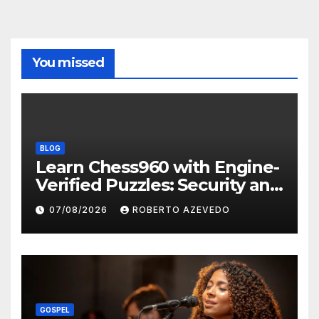
You missed
BLOG
Learn Chess960 with Engine-
Verified Puzzles: Security and
Reliability
07/08/2026
ROBERTO AZEVEDO
GOSPEL