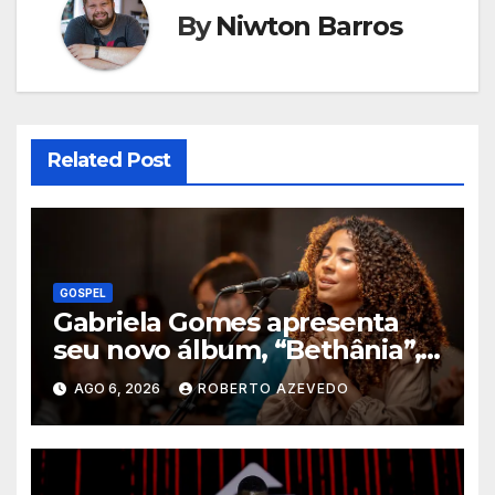
By
Niwton Barros
Related Post
GOSPEL
Gabriela Gomes apresenta
seu novo álbum, “Bethânia”,
e o clipe de “Manso e
AGO 6, 2026
ROBERTO AZEVEDO
Humilde”, com a participação
de Jessé Perão