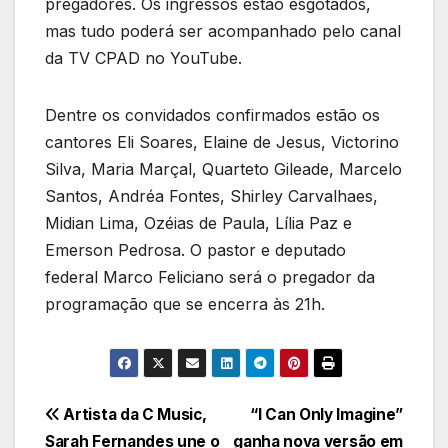
pregadores. Os ingressos estão esgotados,
mas tudo poderá ser acompanhado pelo canal
da TV CPAD no YouTube.
Dentre os convidados confirmados estão os
cantores Eli Soares, Elaine de Jesus, Victorino
Silva, Maria Marçal, Quarteto Gileade, Marcelo
Santos, Andréa Fontes, Shirley Carvalhaes,
Midian Lima, Ozéias de Paula, Lília Paz e
Emerson Pedrosa. O pastor e deputado
federal Marco Feliciano será o pregador da
programação que se encerra às 21h.
Navegação
Artista da C Music,
“I Can Only Imagine”
Sarah Fernandes une o
ganha nova versão em