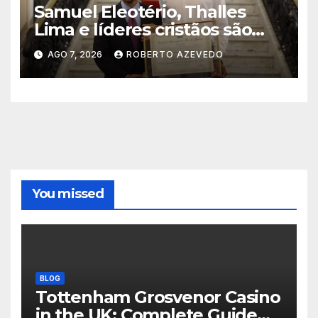
Samuel Eleotério, Thalles
Lima e líderes cristãos são
homenageados na Câmara
AGO 7, 2026
ROBERTO AZEVEDO
Municipal do Rio de Janeiro
You missed
BLOG
Tottenham Grosvenor Casino
in the UK: Complete Guide