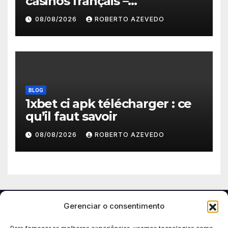
casinos français –
protections, licences et
08/08/2026
ROBERTO AZEVEDO
paiements fiables
BLOG
1xbet ci apk télécharger : ce
qu’il faut savoir
08/08/2026
ROBERTO AZEVEDO
Gerenciar o consentimento