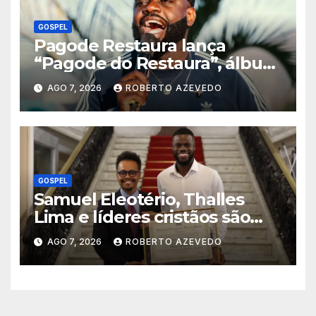
GOSPEL
Pagode Restaura lança
“Pagode do Restaura”, álbum
gravado ao vivo em Madureira
AGO 7, 2026
ROBERTO AZEVEDO
(RJ)
GOSPEL
Samuel Eleotério, Thalles
Lima e líderes cristãos são
homenageados na Câmara
AGO 7, 2026
ROBERTO AZEVEDO
Municipal do Rio de Janeiro