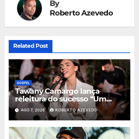
By
Roberto Azevedo
Related Post
GOSPEL
Tawany Camargo lança
releitura do sucesso “Um
Novo Dia” pela Louvor Eterno
AGO 7, 2026
ROBERTO AZEVEDO