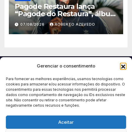
Pagode Restaura lança
“Pagode do Restaura”, álbum
gravado ao vivo em
07/08/2026
ROBERTO AZEVEDO
Madureira (RJ)
Gerenciar o consentimento
Para fornecer as melhores experiências, usamos tecnologias como
cookies para armazenar e/ou acessar informações do dispositivo. O
consentimento para essas tecnologias nos permitirá processar
dados como comportamento de navegação ou IDs exclusivos neste
site. Não consentir ou retirar o consentimento pode afetar
negativamente certos recursos e funções.
Aceitar