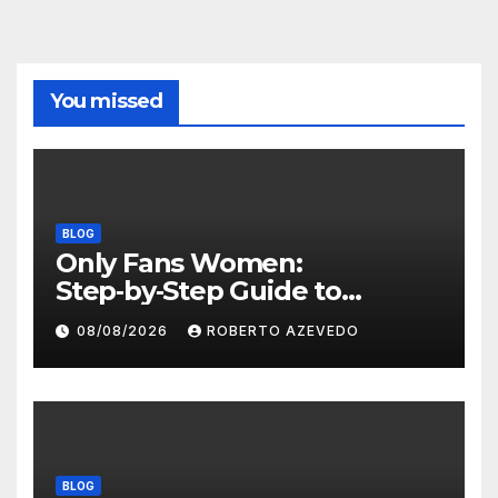
You missed
BLOG
Only Fans Women:
Step‑by‑Step Guide to
Secure, Private Access and
08/08/2026
ROBERTO AZEVEDO
Premium Experience
BLOG