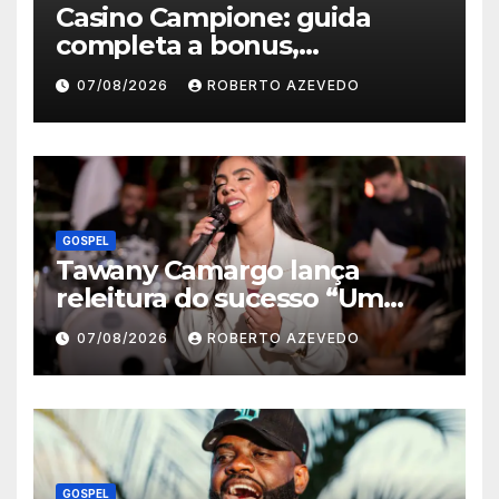
Casino Campione: guida
completa a bonus,
registrazione, pagamenti e
07/08/2026
ROBERTO AZEVEDO
app mobile
GOSPEL
Tawany Camargo lança
releitura do sucesso “Um
Novo Dia” pela Louvor Eterno
07/08/2026
ROBERTO AZEVEDO
GOSPEL