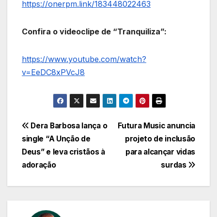
https://onerpm.link/183448022463
Confira o videoclipe de “Tranquiliza”:
https://www.youtube.com/watch?
v=EeDC8xPVcJ8
Navegação
Dera Barbosa lança o
Futura Music anuncia
single “A Unção de
projeto de inclusão
de
Deus” e leva cristãos à
para alcançar vidas
Post
adoração
surdas