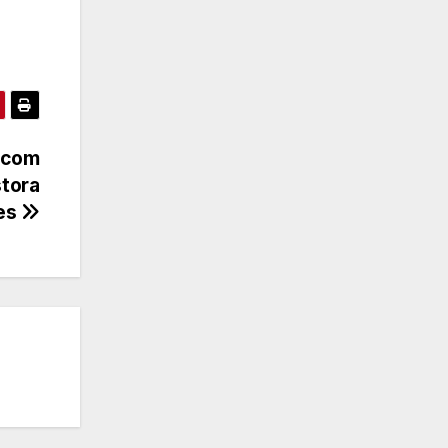
 com
tora
res