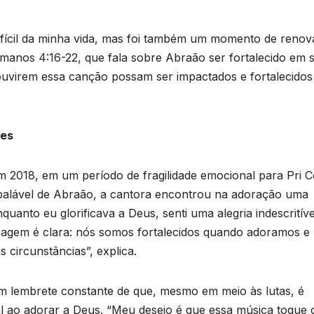
ícil da minha vida, mas foi também um momento de reno
manos 4:16-22, que fala sobre Abraão ser fortalecido em 
 ouvirem essa canção possam ser impactados e fortalecidos
des
 2018, em um período de fragilidade emocional para Pri C
nabalável de Abraão, a cantora encontrou na adoração uma
quanto eu glorificava a Deus, senti uma alegria indescritíve
sagem é clara: nós somos fortalecidos quando adoramos e
 circunstâncias”, explica.
m lembrete constante de que, mesmo em meio às lutas, é
al ao adorar a Deus. “Meu desejo é que essa música toque 