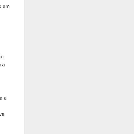
as em
iu
ira
a a
ya