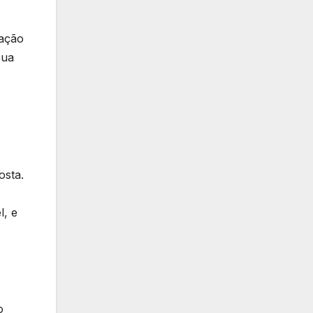
vação
sua
osta.
l, e
o