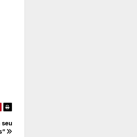
m seu
us”