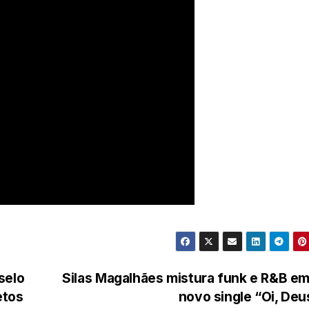
selo
Silas Magalhães mistura funk e R&B e
etos
novo single “Oi, De