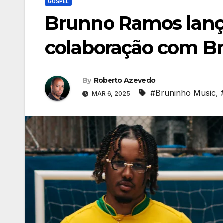
GOSPEL
Brunno Ramos lanç
colaboração com B
By
Roberto Azevedo
#Bruninho Music
,
MAR 6, 2025