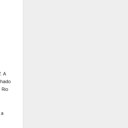
. A
nhado
 Rio
 a