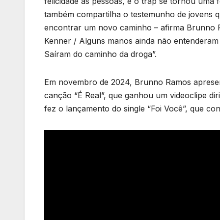
felicidade às pessoas, e o trap se tornou uma
também compartilha o testemunho de jovens qu
encontrar um novo caminho – afirma Brunno R
Kenner / Alguns manos ainda não entenderam 
Saíram do caminho da droga”.
Em novembro de 2024, Brunno Ramos apresen
canção “É Real”, que ganhou um videoclipe di
fez o lançamento do single “Foi Você”, que con