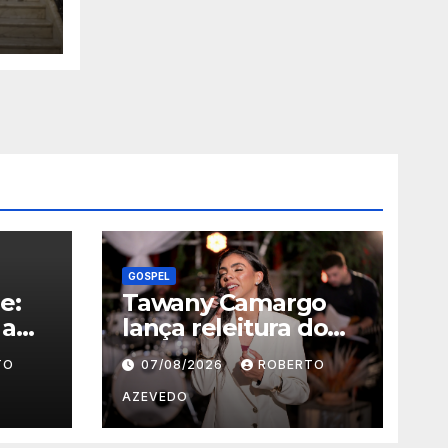
na
al
o
GOSPEL
e:
Tawany Camargo
 a
lança releitura do
sucesso “Um Novo
TO
07/08/2026
ROBERTO
Dia” pela Louvor
p
Eterno
AZEVEDO