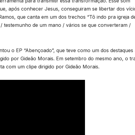
 ferramenta para transmitir essa transformação. Esse som
e, após conhecer Jesus, conseguiram se libertar dos víci
amos, que canta em um dos trechos “Tô indo pra igreja d
/ testemunho de um mano / vários se que converteram /
tou o EP “Abençoado”, que teve como um dos destaques 
rigido por Gideão Morais. Em setembro do mesmo ano, o tr
ta com um clipe dirigido por Gideão Morais.