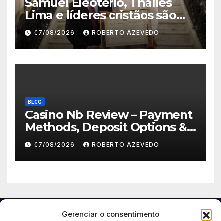
Samuel Eleotério, Thalles
Lima e líderes cristãos são
homenageados na Câmara
07/08/2026
ROBERTO AZEVEDO
Municipal do Rio de Janeiro
BLOG
Casino Nb Review – Payment
Methods, Deposit Options &
Withdrawal Speed for
07/08/2026
ROBERTO AZEVEDO
Canadian Players
Gerenciar o consentimento