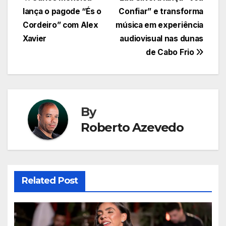
Navegação
lança o pagode “És o
Confiar” e transforma
de
Cordeiro” com Alex
música em experiência
Post
Xavier
audiovisual nas dunas
de Cabo Frio
By
Roberto Azevedo
Related Post