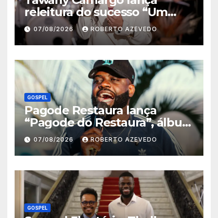
releitura do sucesso “Um
Novo Dia” pela Louvor Eterno
07/08/2026
ROBERTO AZEVEDO
GOSPEL
Pagode Restaura lança
“Pagode do Restaura”, álbum
gravado ao vivo em
07/08/2026
ROBERTO AZEVEDO
Madureira (RJ)
GOSPEL