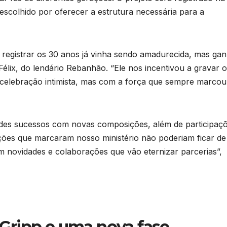
scolhido por oferecer a estrutura necessária para a
de registrar os 30 anos já vinha sendo amadurecida, mas ga
élix, do lendário Rebanhão. “Ele nos incentivou a gravar o
 celebração intimista, mas com a força que sempre marcou
ndes sucessos com novas composições, além de participaç
ções que marcaram nosso ministério não poderiam ficar de 
novidades e colaborações que vão eternizar parcerias”,
Gripp e uma nova fase