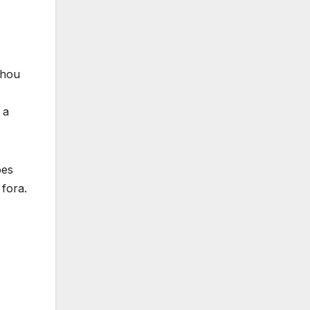
nhou
 a
ões
fora.