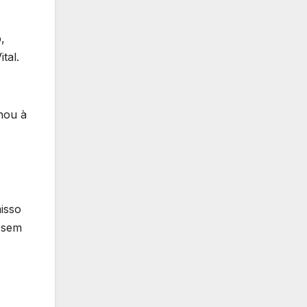
,
tal.
nou à
isso
, sem