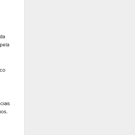
ada
pela
rco
ciais
mos.