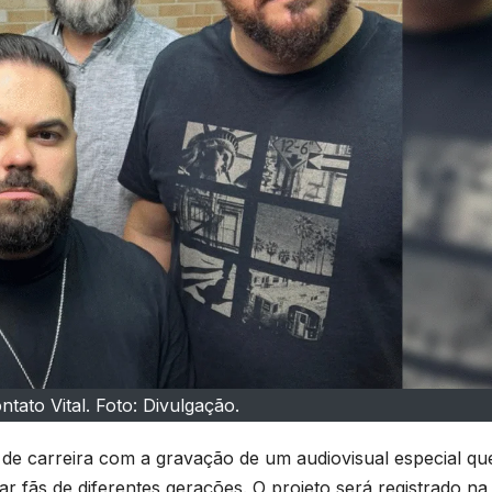
tato Vital. Foto: Divulgação.
de carreira com a gravação de um audiovisual especial qu
r fãs de diferentes gerações. O projeto será registrado na