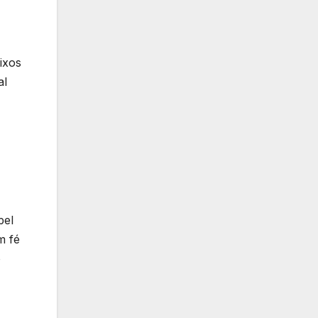
ixos
al
pel
m fé
o