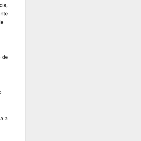
cia,
ante
de
o de
o
a a