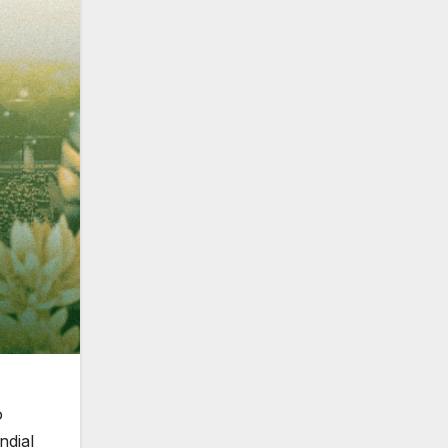
o
ndial