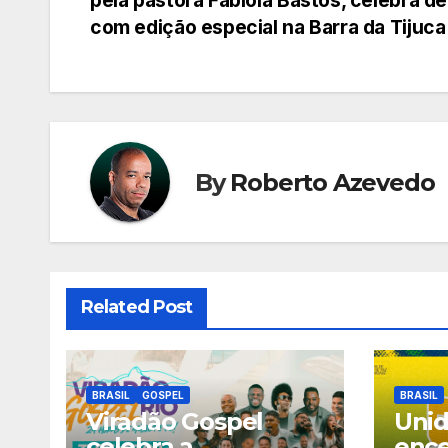
pela pastora Fabíola Bastos, celebra d
de
com edição especial na Barra da Tijuca
Post
By
Roberto Azevedo
Related Post
BRASIL
GOSPEL
BRASIL
Viradão Gospel
Uni
celebra a
ence