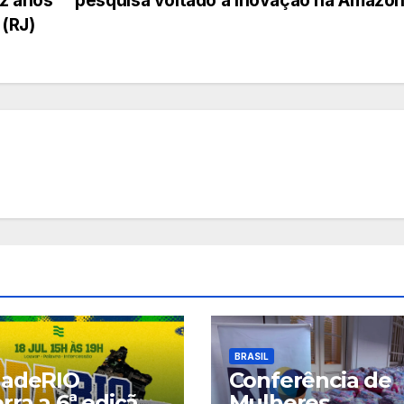
ez anos
pesquisa voltado à inovação na Amazô
 (RJ)
BRASIL
dadeRIO
Conferência de
rra a 6ª edição
Mulheres