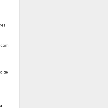
res
á com
io de
a