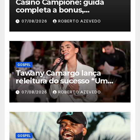
Casino Campione: guida
completa a bonus,
registrazione, pagamenti e
07/08/2026
ROBERTO AZEVEDO
app mobile
GOSPEL
Tawany Camargo lança
releitura do sucesso “Um
Novo Dia” pela Louvor Eterno
07/08/2026
ROBERTO AZEVEDO
GOSPEL