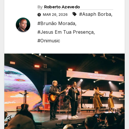
By
Roberto Azevedo
#Asaph Borba
,
MAR 26, 2026
#Brunão Morada
,
#Jesus Em Tua Presença
,
#Onimusic