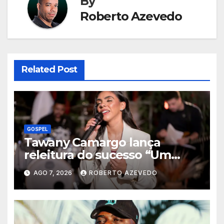
By
Roberto Azevedo
Related Post
GOSPEL
Tawany Camargo lança
releitura do sucesso “Um
Novo Dia” pela Louvor Eterno
AGO 7, 2026
ROBERTO AZEVEDO