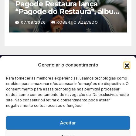
Pagode Restaura lança
“Pagode do Restaura”, álbum
gravado ao vivo em
07/08/2026
ROBERTO AZEVEDO
Madureira (RJ)
Gerenciar o consentimento
Para fornecer as melhores experiências, usamos tecnologias como
cookies para armazenar e/ou acessar informações do dispositivo. O
consentimento para essas tecnologias nos permitirá processar
dados como comportamento de navegação ou IDs exclusivos neste
site. Não consentir ou retirar o consentimento pode afetar
negativamente certos recursos e funções.
Aceitar