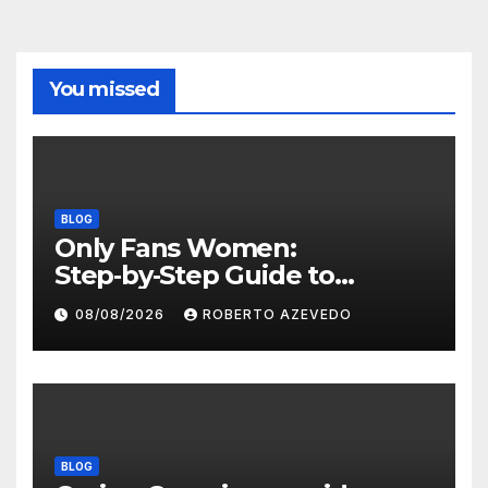
You missed
BLOG
Only Fans Women:
Step‑by‑Step Guide to
Secure, Private Access and
08/08/2026
ROBERTO AZEVEDO
Premium Experience
BLOG