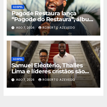
GOSPEL
Pagode Restaura lança
“Pagode do Restaura”, álbum
gravado ao vivo em Madureira
AGO 7, 2026
ROBERTO AZEVEDO
(RJ)
GOSPEL
Samuel Eleotério, Thalles
Lima e líderes cristãos são
homenageados na Câmara
AGO 7, 2026
ROBERTO AZEVEDO
Municipal do Rio de Janeiro