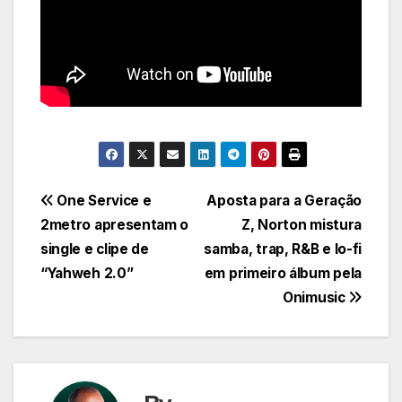
Navegação
One Service e
Aposta para a Geração
2metro apresentam o
Z, Norton mistura
de
single e clipe de
samba, trap, R&B e lo-fi
Post
“Yahweh 2.0”
em primeiro álbum pela
Onimusic