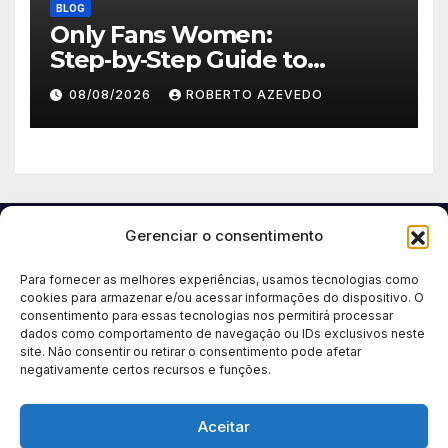
BLOG
Only Fans Women:
Step‑by‑Step Guide to
Secure, Private Access and
08/08/2026
ROBERTO AZEVEDO
Premium Experience
Gerenciar o consentimento
Para fornecer as melhores experiências, usamos tecnologias como
cookies para armazenar e/ou acessar informações do dispositivo. O
consentimento para essas tecnologias nos permitirá processar
dados como comportamento de navegação ou IDs exclusivos neste
site. Não consentir ou retirar o consentimento pode afetar
negativamente certos recursos e funções.
Aceitar