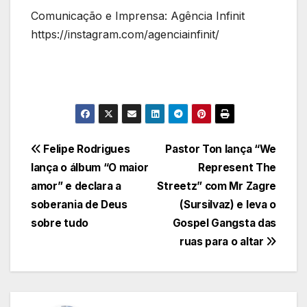
Comunicação e Imprensa: Agência Infinit
https://instagram.com/agenciainfinit/
Navegação
Felipe Rodrigues
Pastor Ton lança “We
lança o álbum “O maior
Represent The
de
amor” e declara a
Streetz” com Mr Zagre
Post
soberania de Deus
(Sursilvaz) e leva o
sobre tudo
Gospel Gangsta das
ruas para o altar