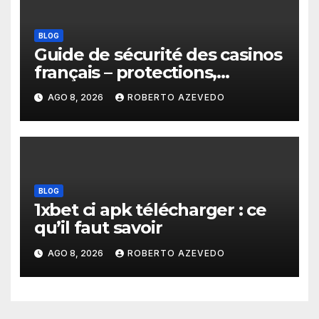
BLOG
Guide de sécurité des casinos
français – protections,
licences et paiements fiables
AGO 8, 2026
ROBERTO AZEVEDO
BLOG
1xbet ci apk télécharger : ce
qu’il faut savoir
AGO 8, 2026
ROBERTO AZEVEDO