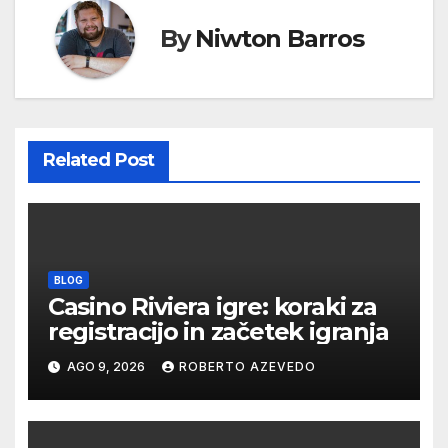
By
Niwton Barros
Related Post
BLOG
Casino Riviera igre: koraki za
registracijo in začetek igranja
AGO 9, 2026
ROBERTO AZEVEDO