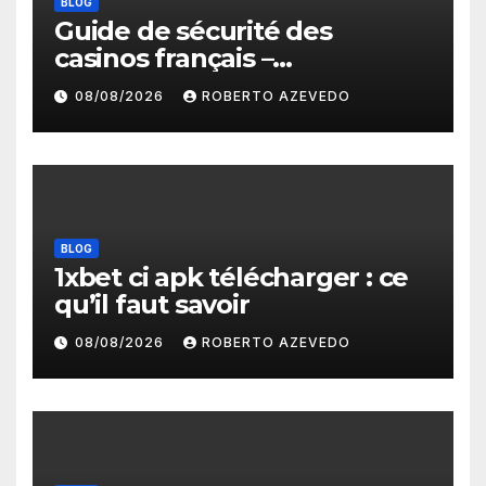
BLOG
Guide de sécurité des
casinos français –
protections, licences et
08/08/2026
ROBERTO AZEVEDO
paiements fiables
BLOG
1xbet ci apk télécharger : ce
qu’il faut savoir
08/08/2026
ROBERTO AZEVEDO