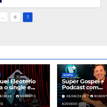
ção
…
6
7
GOSPEL
el Eleoterio
Super Gospel +
a o single e
Podcast com
oclipe de “Vai
Rodrigo Azeved
08/2026
ROBERTO
06/08/2026
ROBER
Marcha”
estreia nova
temporada e re
DO
AZEVEDO