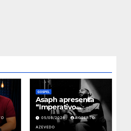
GOSPEL
Asaph apresenta
“Imperativo
o
Categórico”,
TO
05/08/2026
ROBERTO
segunda música de
úne
trabalho de seu
AZEVEDO